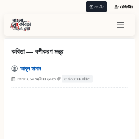
রেজিস্টার
লগ-ইন
কবিতা — বশীকরণ মন্ত্র
আবুল হাসান
মঙ্গলবার, ১০ অক্টোবর ২০২৩
দেশাত্মবোধক কবিতা