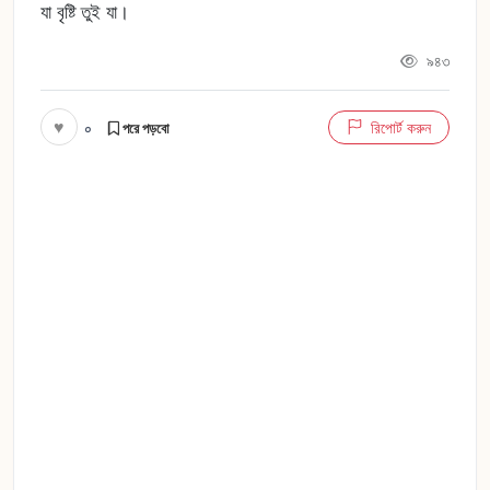
যা বৃষ্টি তুই যা।
৯৪৩
♥
০
রিপোর্ট করুন
পরে পড়বো