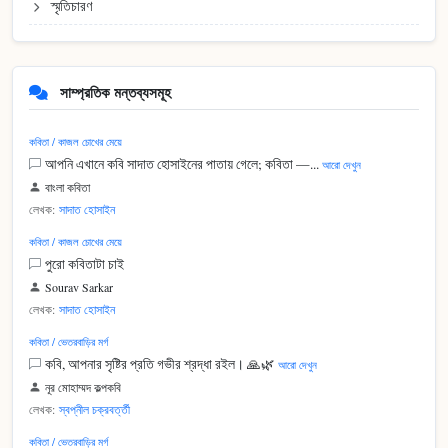
স্মৃতিচারণ
সাম্প্রতিক মন্তব্যসমূহ
কবিতা / কাজল চোখের মেয়ে
আপনি এখানে কবি সাদাত হোসাইনের পাতায় গেলে; কবিতা —...
আরো দেখুন
বাংলা কবিতা
লেখক:
সাদাত হোসাইন
কবিতা / কাজল চোখের মেয়ে
পুরো কবিতাটা চাই
Sourav Sarkar
লেখক:
সাদাত হোসাইন
কবিতা / ভেতরবাড়ির মর্গ
কবি, আপনার সৃষ্টির প্রতি গভীর শ্রদ্ধা রইল। 🙏🌿
আরো দেখুন
নূর মোহাম্মদ কল্পকবি
লেখক:
স্বপ্নীল চক্রবর্ত্তী
কবিতা / ভেতরবাড়ির মর্গ