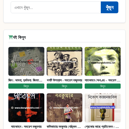
খুঁজুন
বই কিনুন
জিন : ভাবনা, দুর্ভাবনা: জিনতত্ত্ব সমাজ ইতিহাস (পেপারব্যাক)
দশটি উপন্যাস - সমরেশ মজুমদার
সাতকাহন (অখণ্ড) - সমরেশ মজুমদার
কিনুন
কিনুন
কিনুন
সাতকাহন - সমরেশ মজুমদার
কলিকাতায় নবকুমার (বঙ্কিম পুরষ্কারে সম্মানিত)(মানবিক মেগা উপন্যাস)
গ্রেকোর কাছে প্রতিবেদন : আত্মজীবনী