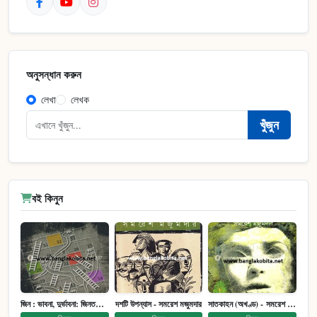
অনুসন্ধান করুন
লেখা
লেখক
খুঁজুন
বই কিনুন
জিন : ভাবনা, দুর্ভাবনা: জিনতত্ত্ব সমাজ ইতিহাস (পেপারব্যাক)
দশটি উপন্যাস - সমরেশ মজুমদার
সাতকাহন (অখণ্ড) - সমরেশ মজুমদার