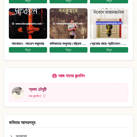
কিনুন
কিনুন
কিনুন
সাতকাহন - সমরেশ মজুমদার
কলিকাতায় নবকুমার (বঙ্কিম পুরষ্কারে সম্মানিত)(মানবিক মেগা উপন্যাস)
গ্রেকোর কাছে প্রতিবেদন : আত্মজীবনী
কিনুন
কিনুন
কিনুন
🎂 আজ যাদের জন্মদিন
প্রমথ চৌধুরী
শুভ জন্মদিন! 🎈
কবিতার আসরসমূহ
অনুকাব্য