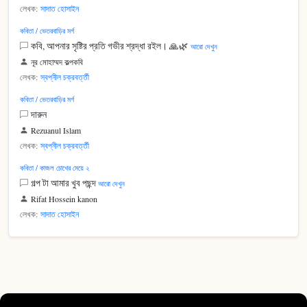
লেখক:
সাদাত হোসাইন
কবিতা / ভেতরবাড়ির মর্গ
কবি, আপনার সৃষ্টির প্রতি গভীর শ্রদ্ধা রইল। 🙏🌿
আরো দেখুন
নূর মোহাম্মদ কল্পকবি
লেখক:
স্বপ্নীল চক্রবর্ত্তী
কবিতা / ভেতরবাড়ির মর্গ
দারুন
Rezuanul Islam
লেখক:
স্বপ্নীল চক্রবর্ত্তী
কবিতা / কাজল চোখের মেয়ে ২
গল্প টা আমার খুব পছন্দ
আরো দেখুন
Rifat Hossein kanon
লেখক:
সাদাত হোসাইন