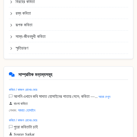
বিরহের কবিতা
রম্য কবিতা
রূপক কবিতা
সাম্য-জীবনমুখী কবিতা
স্মৃতিচারণ
সাম্প্রতিক মন্তব্যসমূহ
কবিতা / কাজল চোখের মেয়ে
আপনি এখানে কবি সাদাত হোসাইনের পাতায় গেলে; কবিতা —...
আরো দেখুন
বাংলা কবিতা
লেখক:
সাদাত হোসাইন
কবিতা / কাজল চোখের মেয়ে
পুরো কবিতাটা চাই
Sourav Sarkar