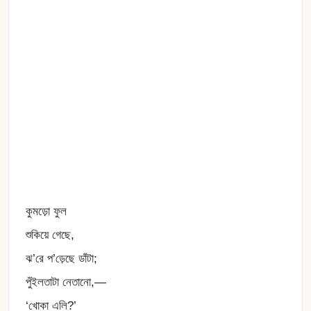
কুমড়ো ফুল
শুকিয়ে গেছে,
ঝ’রে প’ড়েছে ডাঁটা;
পুঁইলতাটা নেতানো,—
‘খোকা এলি?’