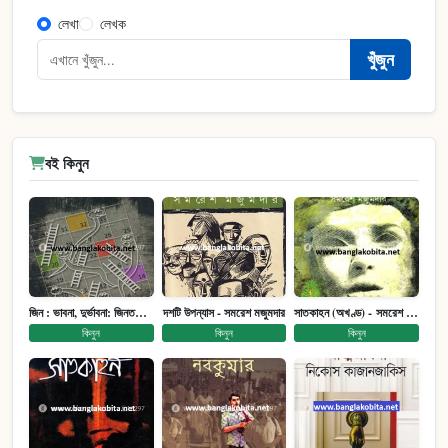
লেখা
লেখক
খুঁজুন
বই কিনুন
জিন : ভাবনা, দুর্ভাবনা: জিনতত্ত্ব সমাজ ইতিহাস (পেপারব্যাক)
দশটি উপন্যাস - সমরেশ মজুমদার
সাতকাহন (অখণ্ড) - সমরেশ মজুমদার
কিনুন
কিনুন
কিনুন