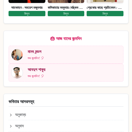
সাতকাহন - সমরেশ মজুমদার
কলিকাতায় নবকুমার (বঙ্কিম পুরষ্কারে সম্মানিত)(মানবিক মেগা উপন্যাস)
গ্রেকোর কাছে প্রতিবেদন : আত্মজীবনী
কিনুন
কিনুন
কিনুন
🎂 আজ যাদের জন্মদিন
মানব মন্ডল
শুভ জন্মদিন! 🎈
আবদুশ শাকুর
শুভ জন্মদিন! 🎈
কবিতার আসরসমূহ
অনুকাব্য
অনুবাদ