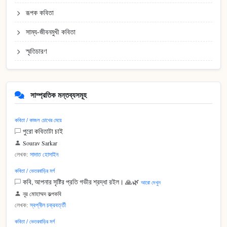
রূপক কবিতা
সাম্য-জীবনমুখী কবিতা
স্মৃতিচারণ
সাম্প্রতিক মন্তব্যসমূহ
কবিতা / কাজল চোখের মেয়ে
পুরো কবিতাটা চাই
Sourav Sarkar
লেখক:
সাদাত হোসাইন
কবিতা / ভেতরবাড়ির মর্গ
কবি, আপনার সৃষ্টির প্রতি গভীর শ্রদ্ধা রইল। 🙏🌿
আরো দেখুন
নূর মোহাম্মদ কল্পকবি
লেখক:
স্বপ্নীল চক্রবর্ত্তী
কবিতা / ভেতরবাড়ির মর্গ