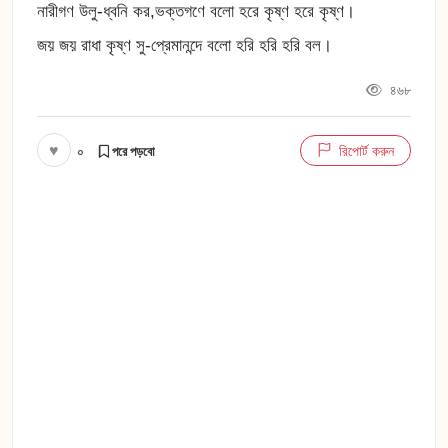
নারীগণ উলু-ধ্বনি কর,ভক্তগণে বলো হরে কৃষ্ণ হরে কৃষ্ণ।
জয় জয় রাধা কৃষ্ণ সু-প্রেমানন্দে বলো হরি হরি হরি বল।
৪৬৮
♥
০
রিপোর্ট করুন
পরে পড়বো