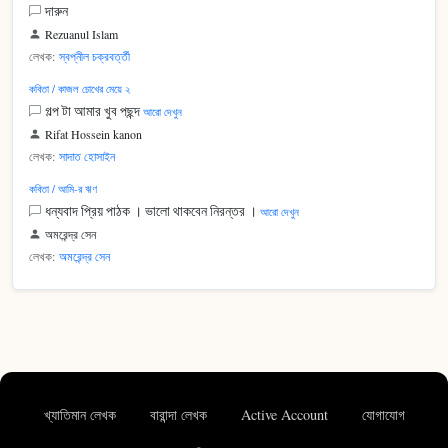
দারুন
Rezuanul Islam
লেখক:
স্বপ্নীল চক্রবর্ত্তী
কবিতা / কাজল চোখের মেয়ে ২
গল্প টা আমার খুব পছন্দ
আরো দেখুন
Rifat Hossein kanon
লেখক:
সাদাত হোসাইন
কবিতা / আমি-র ঋণ
ধন্যবাদ প্রিয় পাঠক । ভালো থাকবেন নিরন্তর ।
আরো দেখুন
অমরেন্দ্র সেন
লেখক:
অমরেন্দ্র সেন
খ্যাতিমান লেখক
বারান্দা লেখক
Active Account
যোগাযোগ