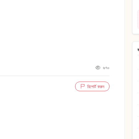
৬৭০
রিপোর্ট করুন