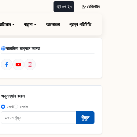
রেজিস্টার
লগ-ইন
যাতিমান
বারান্দা
আলোচনা
গ্রন্থ পরিচিতি
সামাজিক মাধ্যমে আমরা
অনুসন্ধান করুন
লেখা
লেখক
খুঁজুন