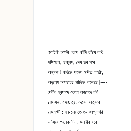
মোহিনী-রূপসী-বেশে ঝাঁপি কাঁখে করি,
পশিছেন, ভবানন্দ, দেখ তব ঘরে
অন্নদা ! বহিছে শূন্যে সঙ্গীত-লহরী,
অদৃশ্যে অপ্সরাচয় নাচিছে অম্বরে |----
দেবীর প্রসাদে তোমা রাজপদে বরি,
রাজাসন, রাজছত্র, দেবেন সত্বরে
রাজলক্ষ্মী ; ধন-স্রোতে তব ভাগ্যতরি
ভাসিবে অনেক দিন, জননীর বরে |