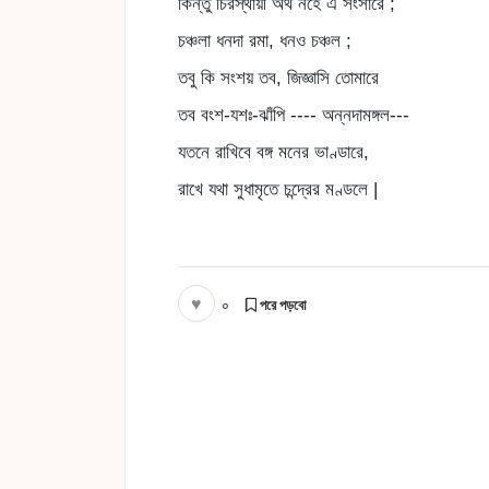
কিন্তু চিরস্থায়ী অর্থ নহে এ সংসারে ;
চঞ্চলা ধনদা রমা, ধনও চঞ্চল ;
তবু কি সংশয় তব, জিজ্ঞাসি তোমারে
তব বংশ-যশঃ-ঝাঁপি ---- অন্নদামঙ্গল---
যতনে রাখিবে বঙ্গ মনের ভাণ্ডারে,
রাখে যথা সুধামৃতে চন্দ্রের মণ্ডলে |
♥
০
পরে পড়বো