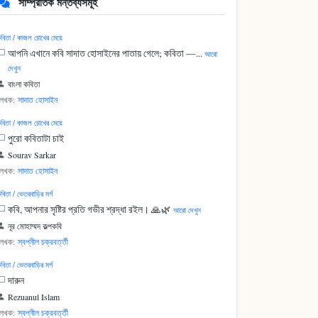
সাম্প্রতিক মন্তব্যসমূহ
বিতা / কাজল চোখের মেয়ে
আপনি এখানে কবি সাদাত হোসাইনের পাতায় গেলে; কবিতা —...
আরো
দেখুন
বাংলা কবিতা
লেখক:
সাদাত হোসাইন
বিতা / কাজল চোখের মেয়ে
পুরো কবিতাটা চাই
Sourav Sarkar
লেখক:
সাদাত হোসাইন
বিতা / ভেতরবাড়ির মর্গ
কবি, আপনার সৃষ্টির প্রতি গভীর শ্রদ্ধা রইল। 🙏🌿
আরো দেখুন
নূর মোহাম্মদ কল্পকবি
লেখক:
স্বপ্নীল চক্রবর্ত্তী
বিতা / ভেতরবাড়ির মর্গ
দারুন
Rezuanul Islam
লেখক:
স্বপ্নীল চক্রবর্ত্তী