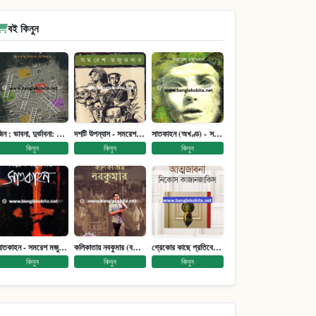
বই কিনুন
জিন : ভাবনা, দুর্ভাবনা: জিনতত্ত্ব সমাজ ইতিহাস (পেপারব্যাক)
দশটি উপন্যাস - সমরেশ মজুমদার
সাতকাহন (অখণ্ড) - সমরেশ মজুমদার
কিনুন
কিনুন
কিনুন
সাতকাহন - সমরেশ মজুমদার
কলিকাতায় নবকুমার (বঙ্কিম পুরষ্কারে সম্মানিত)(মানবিক মেগা উপন্যাস)
গ্রেকোর কাছে প্রতিবেদন : আত্মজীবনী
কিনুন
কিনুন
কিনুন