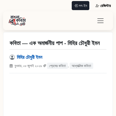
রেজিস্টার
লগ-ইন
কবিতা — এক অমার্জনীয় পাপ - মিহির চৌধুরী ইমন
মিহির চৌধুরী ইমন
বুধবার, ০৮ জুলাই ২০২৬
প্রেমের কবিতা
,
আধ্যাত্মিক কবিতা