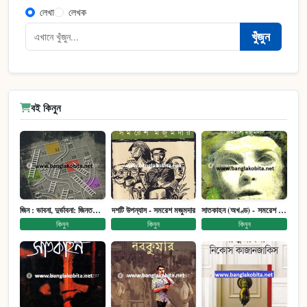
লেখা
লেখক
খুঁজুন
বই কিনুন
জিন : ভাবনা, দুর্ভাবনা: জিনতত্ত্ব সমাজ ইতিহাস (পেপারব্যাক)
দশটি উপন্যাস - সমরেশ মজুমদার
সাতকাহন (অখণ্ড) - সমরেশ মজুমদার
কিনুন
কিনুন
কিনুন