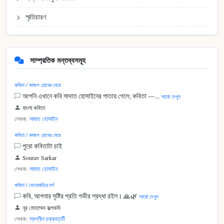
স্মৃতিচারণ
সাম্প্রতিক মন্তব্যসমূহ
কবিতা / কাজল চোখের মেয়ে
আপনি এখানে কবি সাদাত হোসাইনের পাতায় গেলে; কবিতা —...
আরো দেখুন
বাংলা কবিতা
লেখক:
সাদাত হোসাইন
কবিতা / কাজল চোখের মেয়ে
পুরো কবিতাটা চাই
Sourav Sarkar
লেখক:
সাদাত হোসাইন
কবিতা / ভেতরবাড়ির মর্গ
কবি, আপনার সৃষ্টির প্রতি গভীর শ্রদ্ধা রইল। 🙏🌿
আরো দেখুন
নূর মোহাম্মদ কল্পকবি
লেখক:
স্বপ্নীল চক্রবর্ত্তী