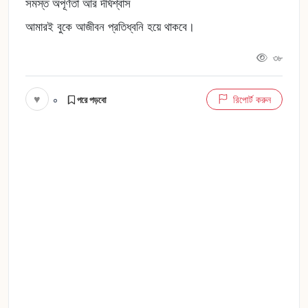
সমস্ত অপূর্ণতা আর দীর্ঘশ্বাস
আমারই বুকে আজীবন প্রতিধ্বনি হয়ে থাকবে।
৩৮
♥
০
রিপোর্ট করুন
পরে পড়বো