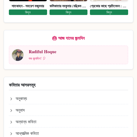
সাতকাহন - সমরেশ মজুমদার
কলিকাতায় নবকুমার (বঙ্কিম পুরষ্কারে সম্মানিত)(মানবিক মেগা উপন্যাস)
গ্রেকোর কাছে প্রতিবেদন : আত্মজীবনী
কিনুন
কিনুন
কিনুন
🎂 আজ যাদের জন্মদিন
Radiful Hoque
শুভ জন্মদিন! 🎈
কবিতার আসরসমূহ
অনুকাব্য
অনুবাদ
অন্যান্য কবিতা
আধ্যাত্মিক কবিতা