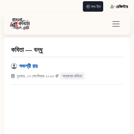
রেজিস্টার
লগ-ইন
কবিতা — বন্ধু
শুভশ্রী রায়
বুধবার, ২৭ সেপ্টেম্বর ২০২৩
অন্যান্য কবিতা