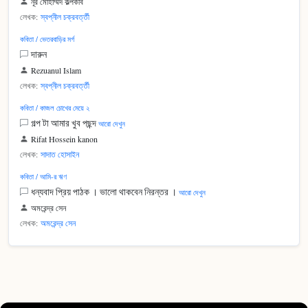
নূর মোহাম্মদ কল্পকবি
লেখক:
স্বপ্নীল চক্রবর্ত্তী
কবিতা / ভেতরবাড়ির মর্গ
দারুন
Rezuanul Islam
লেখক:
স্বপ্নীল চক্রবর্ত্তী
কবিতা / কাজল চোখের মেয়ে ২
গল্প টা আমার খুব পছন্দ
আরো দেখুন
Rifat Hossein kanon
লেখক:
সাদাত হোসাইন
কবিতা / আমি-র ঋণ
ধন্যবাদ প্রিয় পাঠক । ভালো থাকবেন নিরন্তর ।
আরো দেখুন
অমরেন্দ্র সেন
লেখক:
অমরেন্দ্র সেন