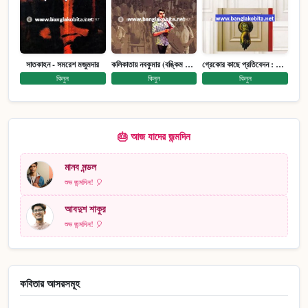
সাতকাহন - সমরেশ মজুমদার
কলিকাতায় নবকুমার (বঙ্কিম পুরষ্কারে সম্মানিত)(মানবিক মেগা উপন্যাস)
গ্রেকোর কাছে প্রতিবেদন : আত্মজীবনী
কিনুন
কিনুন
কিনুন
🎂 আজ যাদের জন্মদিন
মানব মন্ডল
শুভ জন্মদিন! 🎈
আবদুশ শাকুর
শুভ জন্মদিন! 🎈
কবিতার আসরসমূহ