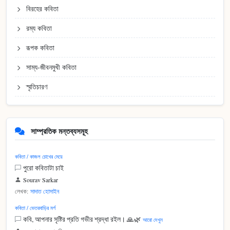
বিরহের কবিতা
রম্য কবিতা
রূপক কবিতা
সাম্য-জীবনমুখী কবিতা
স্মৃতিচারণ
সাম্প্রতিক মন্তব্যসমূহ
কবিতা / কাজল চোখের মেয়ে
পুরো কবিতাটা চাই
Sourav Sarkar
লেখক:
সাদাত হোসাইন
কবিতা / ভেতরবাড়ির মর্গ
কবি, আপনার সৃষ্টির প্রতি গভীর শ্রদ্ধা রইল। 🙏🌿
আরো দেখুন