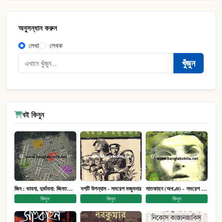
অনুসন্ধান করুন
লেখা
লেখক
খুঁজুন
বই কিনুন
জিন : ভাবনা, দুর্ভাবনা: জিনতত্ত্ব সমাজ ইতিহাস (পেপারব্যাক)
দশটি উপন্যাস - সমরেশ মজুমদার
সাতকাহন (অখণ্ড) - সমরেশ মজুমদার
কিনুন
কিনুন
কিনুন