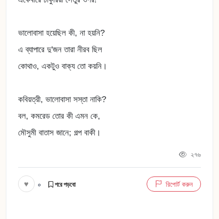
ভালোবাসা হয়েছিল কী, না হয়নি?
এ ব্যাপারে দু'জন তারা নীরব ছিল
কোথাও, একটুও বাক্য তো কয়নি।
কবিয়ত্রী, ভালোবাসা সস্তা নাকি?
বল, কমরেড তোর কী এমন কে,
মৌসুমী বাতাস জানে; গল্প বাকী।
২৭৬
♥
০
রিপোর্ট করুন
পরে পড়বো