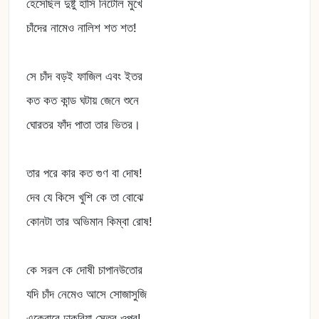
হেসেছিল দুষ্টু হাসি নিটোল মুখে
চাঁদের নামেও নালিশ শত শত!
সে চাঁদ বড়ই ফাজিল এবং ইতর
কত কত কান্ড ঘটায় জেনে শুনে
ঘোরতর ফাঁদ পাতা তার ভিতর।
তার পরে কার কত গুণ বা দোষ!
দেব যে কিসে খুশি কে তা বোঝে
কোনটা তার অভিমান কিম্বা রোষ!
কে সরল কে দোষী চাপানউতোর
যদি চাঁদ নেমেও আসে সোজাসুজি
একেবারে ঢাকুরিয়া সেতুর ওপর!