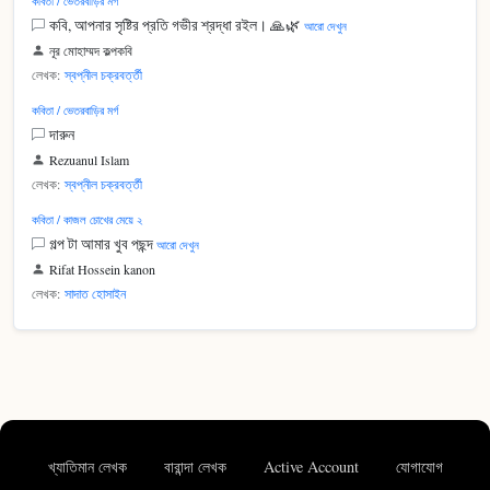
কবিতা / ভেতরবাড়ির মর্গ
কবি, আপনার সৃষ্টির প্রতি গভীর শ্রদ্ধা রইল। 🙏🌿
আরো দেখুন
নূর মোহাম্মদ কল্পকবি
লেখক:
স্বপ্নীল চক্রবর্ত্তী
কবিতা / ভেতরবাড়ির মর্গ
দারুন
Rezuanul Islam
লেখক:
স্বপ্নীল চক্রবর্ত্তী
কবিতা / কাজল চোখের মেয়ে ২
গল্প টা আমার খুব পছন্দ
আরো দেখুন
Rifat Hossein kanon
লেখক:
সাদাত হোসাইন
খ্যাতিমান লেখক
বারান্দা লেখক
Active Account
যোগাযোগ