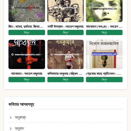
জিন : ভাবনা, দুর্ভাবনা: জিনতত্ত্ব সমাজ ইতিহাস (পেপারব্যাক)
দশটি উপন্যাস - সমরেশ মজুমদার
সাতকাহন (অখণ্ড) - সমরেশ মজুমদার
কিনুন
কিনুন
কিনুন
সাতকাহন - সমরেশ মজুমদার
কলিকাতায় নবকুমার (বঙ্কিম পুরষ্কারে সম্মানিত)(মানবিক মেগা উপন্যাস)
গ্রেকোর কাছে প্রতিবেদন : আত্মজীবনী
কিনুন
কিনুন
কিনুন
কবিতার আসরসমূহ
অনুকাব্য
অনুবাদ