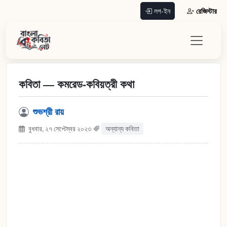
রেজিস্টার
লগ-ইন
কবিতা — কমরেড-কবিয়ত্রী কথা
শুভশ্রী রায়
বুধবার, ২৭ সেপ্টেম্বর ২০২৩
অন্যান্য কবিতা