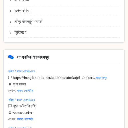
রূপক কবিতা
সাম্য-জীবনমুখী কবিতা
স্মৃতিচারণ
সাম্প্রতিক মন্তব্যসমূহ
কবিতা / কাজল চোখের মেয়ে
https://banglakobita.net/sadathossain/kajol-choker...
আরো দেখুন
বাংলা কবিতা
লেখক:
সাদাত হোসাইন
কবিতা / কাজল চোখের মেয়ে
পুরো কবিতাটা চাই
Sourav Sarkar
লেখক:
সাদাত হোসাইন