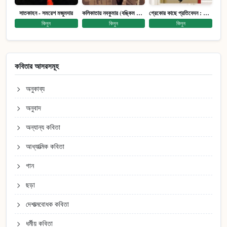
সাতকাহন - সমরেশ মজুমদার
কলিকাতায় নবকুমার (বঙ্কিম পুরষ্কারে সম্মানিত)(মানবিক মেগা উপন্যাস)
গ্রেকোর কাছে প্রতিবেদন : আত্মজীবনী
কিনুন
কিনুন
কিনুন
কবিতার আসরসমূহ
অনুকাব্য
অনুবাদ
অন্যান্য কবিতা
আধ্যাত্মিক কবিতা
গান
ছড়া
দেশাত্মবোধক কবিতা
ধর্মীয় কবিতা