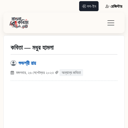
রেজিস্টার
লগ-ইন
কবিতা — মধুর হামলা
শুভশ্রী রায়
মঙ্গলবার, ২৬ সেপ্টেম্বর ২০২৩
অন্যান্য কবিতা