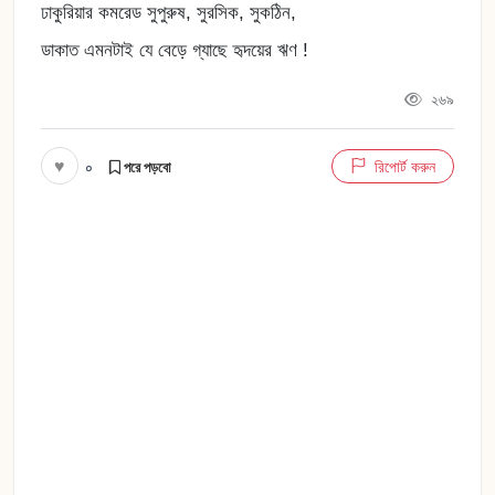
ঢাকুরিয়ার কমরেড সুপুরুষ, সুরসিক, সুকঠিন,
ডাকাত এমনটাই যে বেড়ে গ্যাছে হৃদয়ের ঋণ !
২৬৯
♥
০
রিপোর্ট করুন
পরে পড়বো