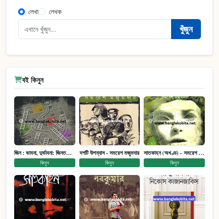
লেখা
লেখক
খুঁজুন
বই কিনুন
জিন : ভাবনা, দুর্ভাবনা: জিনতত্ত্ব সমাজ ইতিহাস (পেপারব্যাক)
দশটি উপন্যাস - সমরেশ মজুমদার
সাতকাহন (অখণ্ড) - সমরেশ মজুমদার
কিনুন
কিনুন
কিনুন