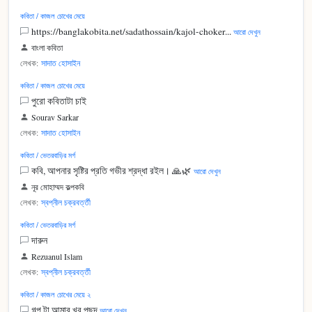
কবিতা / কাজল চোখের মেয়ে
https://banglakobita.net/sadathossain/kajol-choker...
আরো দেখুন
বাংলা কবিতা
লেখক:
সাদাত হোসাইন
কবিতা / কাজল চোখের মেয়ে
পুরো কবিতাটা চাই
Sourav Sarkar
লেখক:
সাদাত হোসাইন
কবিতা / ভেতরবাড়ির মর্গ
কবি, আপনার সৃষ্টির প্রতি গভীর শ্রদ্ধা রইল। 🙏🌿
আরো দেখুন
নূর মোহাম্মদ কল্পকবি
লেখক:
স্বপ্নীল চক্রবর্ত্তী
কবিতা / ভেতরবাড়ির মর্গ
দারুন
Rezuanul Islam
লেখক:
স্বপ্নীল চক্রবর্ত্তী
কবিতা / কাজল চোখের মেয়ে ২
গল্প টা আমার খুব পছন্দ
আরো দেখুন