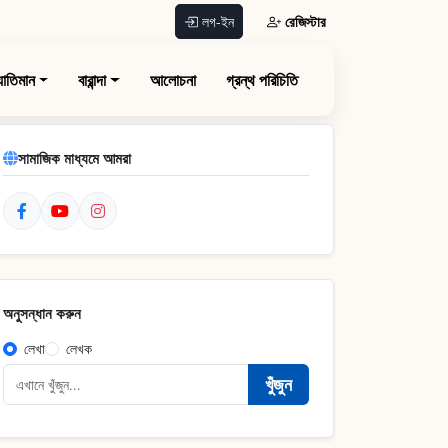
রেজিস্টার
লগ-ইন
যাতিমান
বারান্দা
আলোচনা
গ্রন্থ পরিচিতি
সামাজিক মাধ্যমে আমরা
অনুসন্ধান করুন
লেখা
লেখক
খুঁজুন