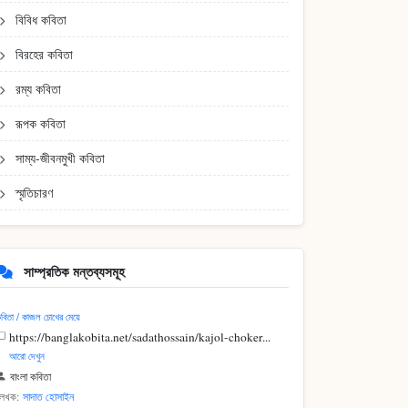
বিবিধ কবিতা
বিরহের কবিতা
রম্য কবিতা
রূপক কবিতা
সাম্য-জীবনমুখী কবিতা
স্মৃতিচারণ
সাম্প্রতিক মন্তব্যসমূহ
বিতা / কাজল চোখের মেয়ে
https://banglakobita.net/sadathossain/kajol-choker...
আরো দেখুন
বাংলা কবিতা
লেখক:
সাদাত হোসাইন