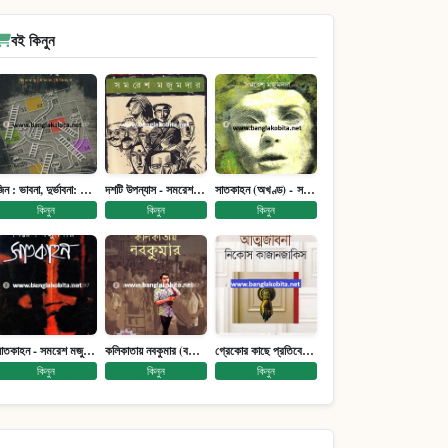
বই কিনুন
জিন : ভাবনা, দুর্ভাবনা: জিনতত্ত্ব সমাজ ইতিহাস (পেপারব্যাক)
দশটি উপন্যাস - সমরেশ মজুমদার
সাতকাহন (অখণ্ড) - সমরেশ মজুমদার
কিনুন
কিনুন
কিনুন
সাতকাহন - সমরেশ মজুমদার
কলিকাতায় নবকুমার (বঙ্কিম পুরষ্কারে সম্মানিত)(মানবিক মেগা উপন্যাস)
গ্রেকোর কাছে প্রতিবেদন : আত্মজীবনী
কিনুন
কিনুন
কিনুন