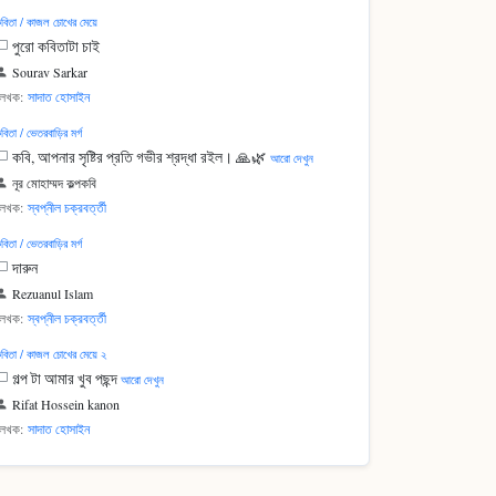
বিতা / কাজল চোখের মেয়ে
পুরো কবিতাটা চাই
Sourav Sarkar
লেখক:
সাদাত হোসাইন
বিতা / ভেতরবাড়ির মর্গ
কবি, আপনার সৃষ্টির প্রতি গভীর শ্রদ্ধা রইল। 🙏🌿
আরো দেখুন
নূর মোহাম্মদ কল্পকবি
লেখক:
স্বপ্নীল চক্রবর্ত্তী
বিতা / ভেতরবাড়ির মর্গ
দারুন
Rezuanul Islam
লেখক:
স্বপ্নীল চক্রবর্ত্তী
বিতা / কাজল চোখের মেয়ে ২
গল্প টা আমার খুব পছন্দ
আরো দেখুন
Rifat Hossein kanon
লেখক:
সাদাত হোসাইন