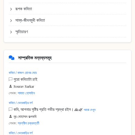
রূপক কবিতা
সাম্য-জীবনমুখী কবিতা
স্মৃতিচারণ
সাম্প্রতিক মন্তব্যসমূহ
কবিতা / কাজল চোখের মেয়ে
পুরো কবিতাটা চাই
Sourav Sarkar
লেখক:
সাদাত হোসাইন
কবিতা / ভেতরবাড়ির মর্গ
কবি, আপনার সৃষ্টির প্রতি গভীর শ্রদ্ধা রইল। 🙏🌿
আরো দেখুন
নূর মোহাম্মদ কল্পকবি
লেখক:
স্বপ্নীল চক্রবর্ত্তী
কবিতা / ভেতরবাড়ির মর্গ