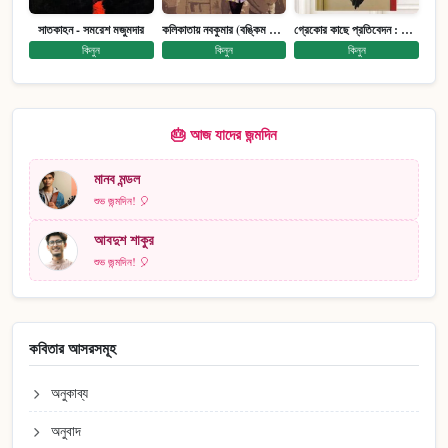
সাতকাহন - সমরেশ মজুমদার
কলিকাতায় নবকুমার (বঙ্কিম পুরষ্কারে সম্মানিত)(মানবিক মেগা উপন্যাস)
গ্রেকোর কাছে প্রতিবেদন : আত্মজীবনী
কিনুন
কিনুন
কিনুন
🎂 আজ যাদের জন্মদিন
মানব মন্ডল
শুভ জন্মদিন! 🎈
আবদুশ শাকুর
শুভ জন্মদিন! 🎈
কবিতার আসরসমূহ
অনুকাব্য
অনুবাদ