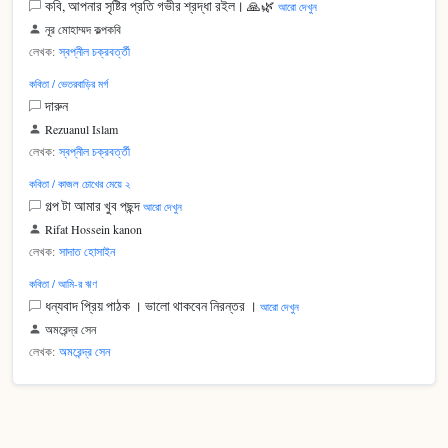
কবি, আপনার সৃষ্টির প্রতি গভীর শ্রদ্ধা রইল। 🙏🌿
আরো দেখুন
নূর মোহাম্মদ কল্পকবি
লেখক:
স্বপ্নীল চক্রবর্ত্তী
কবিতা / ভেতরবাড়ির মর্গ
দারুন
Rezuanul Islam
লেখক:
স্বপ্নীল চক্রবর্ত্তী
কবিতা / কাজল চোখের মেয়ে ২
গল্প টা আমার খুব পছন্দ
আরো দেখুন
Rifat Hossein kanon
লেখক:
সাদাত হোসাইন
কবিতা / আমি-র ঋণ
ধন্যবাদ প্রিয় পাঠক । ভালো থাকবেন নিরন্তর ।
আরো দেখুন
অমরেন্দ্র সেন
লেখক:
অমরেন্দ্র সেন