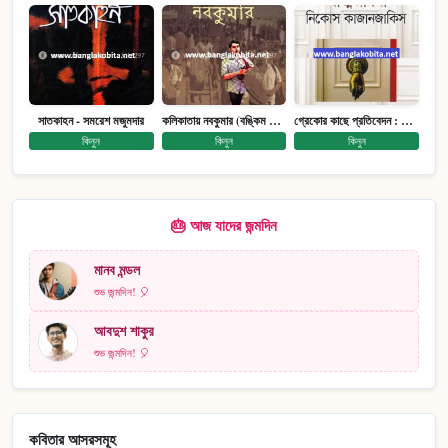
সাতকাহন - সমরেশ মজুমদার
কলিকাতায় নবকুমার (বঙ্কিম পুরষ্কারে সম্মানিত)(মানবিক মেগা উপন্যাস)
গ্রেকোর কাছে প্রতিবেদন : আত্মজীবনী
কিনুন
কিনুন
কিনুন
🎂 আজ যাদের জন্মদিন
মানব মন্ডল
শুভ জন্মদিন! 🎈
আবদুশ শাকুর
শুভ জন্মদিন! 🎈
কবিতার আসরসমূহ