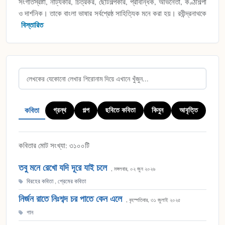
সংগীতস্রষ্টা, নাট্যকার, চিত্রকর, ছোটগল্পকার, প্রাবন্ধিক, অভিনেতা, কণ্ঠশিল্পী
ও দার্শনিক। তাকে বাংলা ভাষার সর্বশ্রেষ্ঠ সাহিত্যিক মনে করা হয়। রবীন্দ্রনাথকে
কবিতা
গ্রন্থ
গল্প
ছবিতে কবিতা
কিনুন
আবৃত্তি
কবিতার মোট সংখ্যা: ৩১০০টি
তবু মনে রেখো যদি দূরে যাই চলে
, মঙ্গলবার, ০২ জুন ২০২৬
বিরহের কবিতা
,
প্রেমের কবিতা
নির্জন রাতে নিঃশব্দ চর পাতে কেন এলে
, বৃহস্পতিবার, ৩১ জুলাই ২০২৫
গান