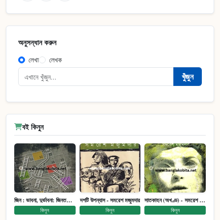
অনুসন্ধান করুন
লেখা
লেখক
খুঁজুন
বই কিনুন
জিন : ভাবনা, দুর্ভাবনা: জিনতত্ত্ব সমাজ ইতিহাস (পেপারব্যাক)
দশটি উপন্যাস - সমরেশ মজুমদার
সাতকাহন (অখণ্ড) - সমরেশ মজুমদার
কিনুন
কিনুন
কিনুন