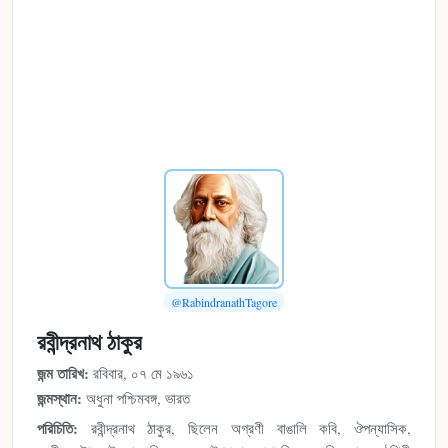
@RabindranathTagore
রবীন্দ্রনাথ ঠাকুর
জন্ম তারিখ:
রবিবার, ০৭ মে ১৯৬১
জন্মস্থান:
অধুনা পশ্চিমবঙ্গ, ভারত
পরিচিতি:
রবীন্দ্রনাথ ঠাকুর, ছিলেন অগ্রণী বাঙালি কবি, ঔপন্যাসিক,