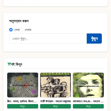
অনুসন্ধান করুন
লেখা
লেখক
খুঁজুন
বই কিনুন
জিন : ভাবনা, দুর্ভাবনা: জিনতত্ত্ব সমাজ ইতিহাস (পেপারব্যাক)
দশটি উপন্যাস - সমরেশ মজুমদার
সাতকাহন (অখণ্ড) - সমরেশ মজুমদার
কিনুন
কিনুন
কিনুন