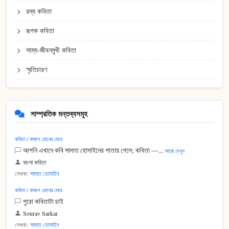
রম্য কবিতা
রূপক কবিতা
সাম্য-জীবনমুখী কবিতা
স্মৃতিচারণ
সাম্প্রতিক মন্তব্যসমূহ
কবিতা / কাজল চোখের মেয়ে
আপনি এখানে কবি সাদাত হোসাইনের পাতায় গেলে; কবিতা —...
আরো দেখুন
বাংলা কবিতা
লেখক:
সাদাত হোসাইন
কবিতা / কাজল চোখের মেয়ে
পুরো কবিতাটা চাই
Sourav Sarkar
লেখক:
সাদাত হোসাইন