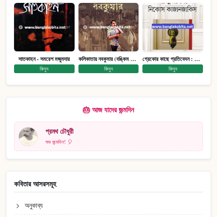
সাতকাহন - সমরেশ মজুমদার
কলিকাতায় নবকুমার (বঙ্কিম পুরষ্কারে সম্মানিত)(মানবিক মেগা উপন্যাস)
গ্রেকোর কাছে প্রতিবেদন : আত্মজীবনী
কিনুন
কিনুন
কিনুন
🎂 আজ যাদের জন্মদিন
প্রমথ চৌধুরী
শুভ জন্মদিন! 🎈
কবিতার আসরসমূহ
অনুকাব্য