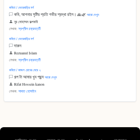
কবিতা / ভেতরবাড়ির মর্গ
কবি, আপনার সৃষ্টির প্রতি গভীর শ্রদ্ধা রইল। 🙏🌿
আরো দেখুন
নূর মোহাম্মদ কল্পকবি
লেখক:
স্বপ্নীল চক্রবর্ত্তী
কবিতা / ভেতরবাড়ির মর্গ
দারুন
Rezuanul Islam
লেখক:
স্বপ্নীল চক্রবর্ত্তী
কবিতা / কাজল চোখের মেয়ে ২
গল্প টা আমার খুব পছন্দ
আরো দেখুন
Rifat Hossein kanon
লেখক:
সাদাত হোসাইন