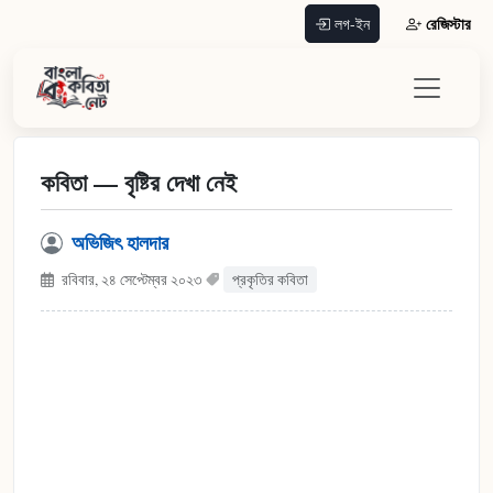
রেজিস্টার
লগ-ইন
কবিতা — বৃষ্টির দেখা নেই
অভিজিৎ হালদার
রবিবার, ২৪ সেপ্টেম্বর ২০২৩
প্রকৃতির কবিতা