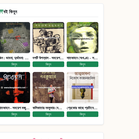
বই কিনুন
জিন : ভাবনা, দুর্ভাবনা: জিনতত্ত্ব সমাজ ইতিহাস (পেপারব্যাক)
দশটি উপন্যাস - সমরেশ মজুমদার
সাতকাহন (অখণ্ড) - সমরেশ মজুমদার
কিনুন
কিনুন
কিনুন
সাতকাহন - সমরেশ মজুমদার
কলিকাতায় নবকুমার (বঙ্কিম পুরষ্কারে সম্মানিত)(মানবিক মেগা উপন্যাস)
গ্রেকোর কাছে প্রতিবেদন : আত্মজীবনী
কিনুন
কিনুন
কিনুন