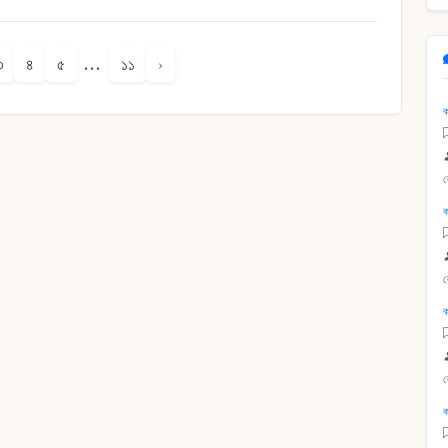
...
৩
৪
৫
১১
›
ক
ক
ক
ক