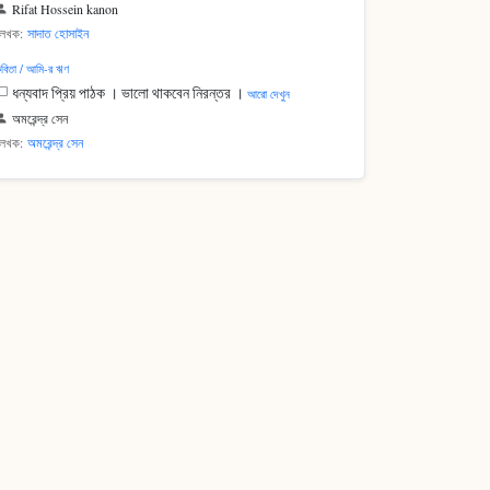
Rifat Hossein kanon
লেখক:
সাদাত হোসাইন
বিতা / আমি-র ঋণ
ধন্যবাদ প্রিয় পাঠক । ভালো থাকবেন নিরন্তর ।
আরো দেখুন
অমরেন্দ্র সেন
লেখক:
অমরেন্দ্র সেন