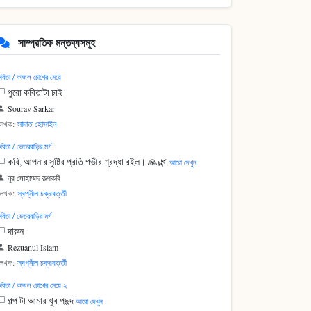
সাম্প্রতিক মন্তব্যসমূহ
বিতা / কাজল চোখের মেয়ে
পুরো কবিতাটা চাই
Sourav Sarkar
লেখক:
সাদাত হোসাইন
বিতা / ভেতরবাড়ির মর্গ
কবি, আপনার সৃষ্টির প্রতি গভীর শ্রদ্ধা রইল। 🙏🌿
আরো দেখুন
নূর মোহাম্মদ কল্পকবি
লেখক:
স্বপ্নীল চক্রবর্ত্তী
বিতা / ভেতরবাড়ির মর্গ
দারুন
Rezuanul Islam
লেখক:
স্বপ্নীল চক্রবর্ত্তী
বিতা / কাজল চোখের মেয়ে ২
গল্প টা আমার খুব পছন্দ
আরো দেখুন