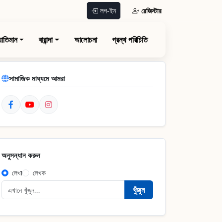
রেজিস্টার
লগ-ইন
যাতিমান
বারান্দা
আলোচনা
গ্রন্থ পরিচিতি
সামাজিক মাধ্যমে আমরা
অনুসন্ধান করুন
লেখা
লেখক
খুঁজুন