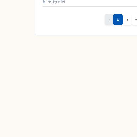
অন্যান্য কবিতা
১
‹
২