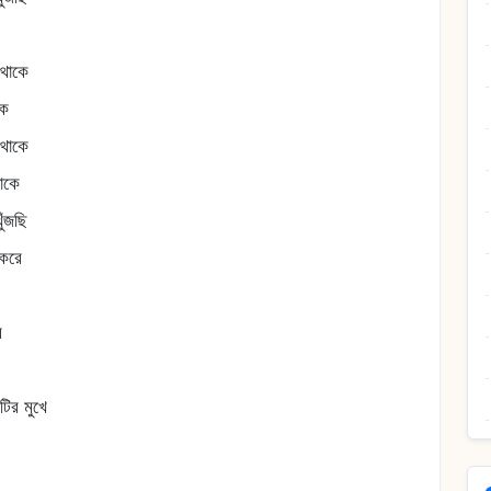
 থাকে
কে
 থাকে
াকে
ুঁজছি
 করে
র
ির মুখে