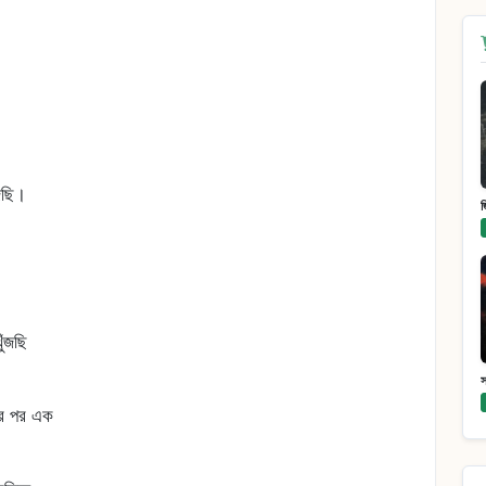
ঁজছি।
ুঁজছি
ের পর এক