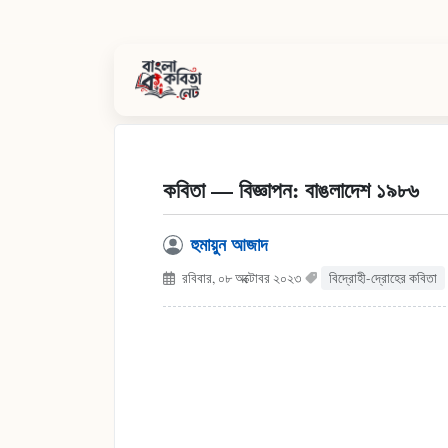
কবিতা — বিজ্ঞাপন: বাঙলাদেশ ১৯৮৬
হুমায়ুন আজাদ
রবিবার, ০৮ অক্টোবর ২০২৩
বিদ্রোহী-দ্রোহের কবিতা