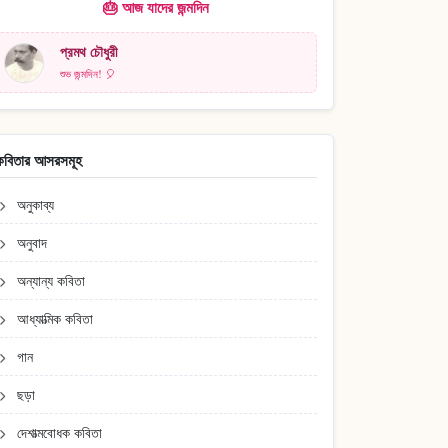
🎂 আজ যাদের জন্মদিন
প্রমথ চৌধুরী
শুভ জন্মদিন! 🎈
কবিতার আসরসমূহ
অনুকাব্য
অনুবাদ
অন্যান্য কবিতা
আধ্যাত্মিক কবিতা
গান
ছড়া
দেশাত্মবোধক কবিতা