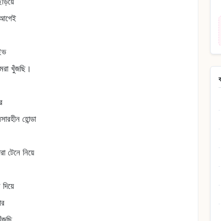
ছড়িয়ে
র আগেই
াইভ
মরা খুঁজছি।
র
সারহীন হোন্ডা
রা টেনে নিয়ে
 দিয়ে
ার
ুঁজছি