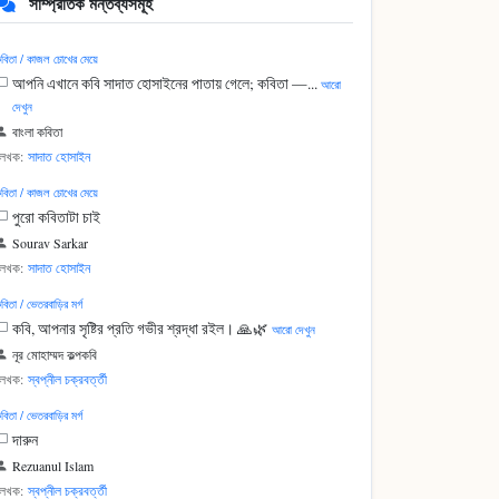
সাম্প্রতিক মন্তব্যসমূহ
বিতা / কাজল চোখের মেয়ে
আপনি এখানে কবি সাদাত হোসাইনের পাতায় গেলে; কবিতা —...
আরো
দেখুন
বাংলা কবিতা
লেখক:
সাদাত হোসাইন
বিতা / কাজল চোখের মেয়ে
পুরো কবিতাটা চাই
Sourav Sarkar
লেখক:
সাদাত হোসাইন
বিতা / ভেতরবাড়ির মর্গ
কবি, আপনার সৃষ্টির প্রতি গভীর শ্রদ্ধা রইল। 🙏🌿
আরো দেখুন
নূর মোহাম্মদ কল্পকবি
লেখক:
স্বপ্নীল চক্রবর্ত্তী
বিতা / ভেতরবাড়ির মর্গ
দারুন
Rezuanul Islam
লেখক:
স্বপ্নীল চক্রবর্ত্তী