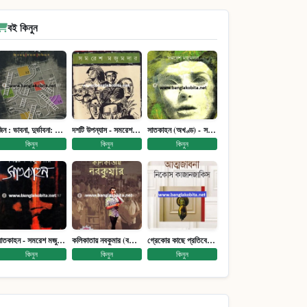
বই কিনুন
জিন : ভাবনা, দুর্ভাবনা: জিনতত্ত্ব সমাজ ইতিহাস (পেপারব্যাক)
দশটি উপন্যাস - সমরেশ মজুমদার
সাতকাহন (অখণ্ড) - সমরেশ মজুমদার
কিনুন
কিনুন
কিনুন
সাতকাহন - সমরেশ মজুমদার
কলিকাতায় নবকুমার (বঙ্কিম পুরষ্কারে সম্মানিত)(মানবিক মেগা উপন্যাস)
গ্রেকোর কাছে প্রতিবেদন : আত্মজীবনী
কিনুন
কিনুন
কিনুন