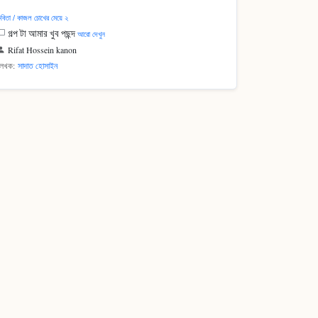
বিতা / কাজল চোখের মেয়ে ২
গল্প টা আমার খুব পছন্দ
আরো দেখুন
Rifat Hossein kanon
লেখক:
সাদাত হোসাইন