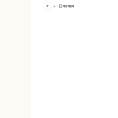
♥
০
পরে পড়বো