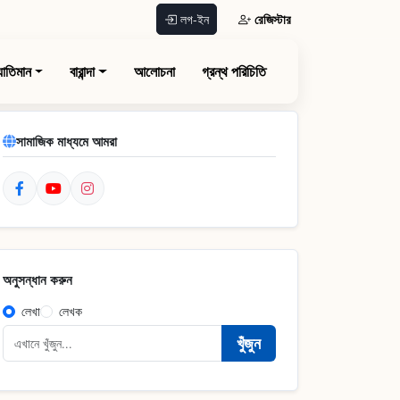
রেজিস্টার
লগ-ইন
যাতিমান
বারান্দা
আলোচনা
গ্রন্থ পরিচিতি
সামাজিক মাধ্যমে আমরা
অনুসন্ধান করুন
লেখা
লেখক
খুঁজুন