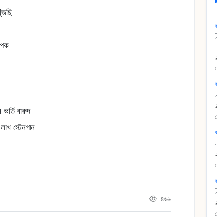
ুঁজছি
ক
াপক
ক
 ভর্তি বারুদ
লাখ স্টেনগান
ক
ক
৪৬৬