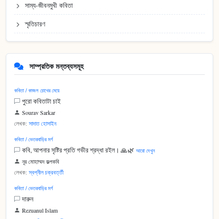
সাম্য-জীবনমুখী কবিতা
স্মৃতিচারণ
সাম্প্রতিক মন্তব্যসমূহ
কবিতা / কাজল চোখের মেয়ে
পুরো কবিতাটা চাই
Sourav Sarkar
লেখক:
সাদাত হোসাইন
কবিতা / ভেতরবাড়ির মর্গ
কবি, আপনার সৃষ্টির প্রতি গভীর শ্রদ্ধা রইল। 🙏🌿
আরো দেখুন
নূর মোহাম্মদ কল্পকবি
লেখক:
স্বপ্নীল চক্রবর্ত্তী
কবিতা / ভেতরবাড়ির মর্গ
দারুন
Rezuanul Islam