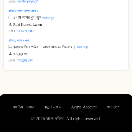
লেখক:
স্বপ্নীল চক্রবর্ত্তী
কবিতা / কাজল চোখের মেয়ে ২
গল্প টা আমার খুব পছন্দ
আরো দেখুন
Rifat Hossein kanon
লেখক:
সাদাত হোসাইন
কবিতা / আমি-র ঋণ
ধন্যবাদ প্রিয় পাঠক । ভালো থাকবেন নিরন্তর ।
আরো দেখুন
অমরেন্দ্র সেন
লেখক:
অমরেন্দ্র সেন
খ্যাতিমান লেখক
বারান্দা লেখক
Active Account
যোগাযোগ
© 2026 বাংলা কবিতা. All rights reserved.