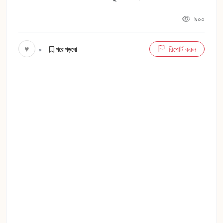
৯০০
♥
০
রিপোর্ট করুন
পরে পড়বো