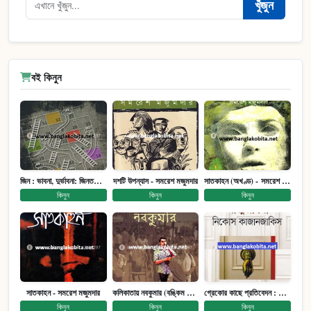
খুঁজুন
বই কিনুন
জিন : ভাবনা, দুর্ভাবনা: জিনতত্ত্ব সমাজ ইতিহাস (পেপারব্যাক)
দশটি উপন্যাস - সমরেশ মজুমদার
সাতকাহন (অখণ্ড) - সমরেশ মজুমদার
কিনুন
কিনুন
কিনুন
সাতকাহন - সমরেশ মজুমদার
কলিকাতায় নবকুমার (বঙ্কিম পুরষ্কারে সম্মানিত)(মানবিক মেগা উপন্যাস)
গ্রেকোর কাছে প্রতিবেদন : আত্মজীবনী
কিনুন
কিনুন
কিনুন