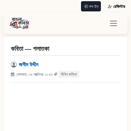
রেজিস্টার
লগ-ইন
কবিতা — পলাতকা
জসীম উদ্দীন
সোমবার, ০৯ অক্টোবর ২০২৩
বিবিধ কবিতা