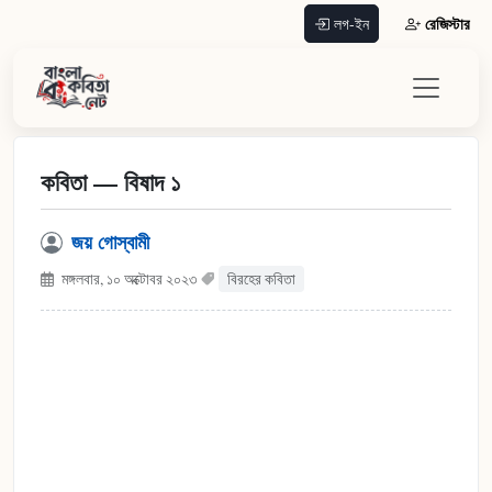
রেজিস্টার
লগ-ইন
কবিতা — বিষাদ ১
জয় গোস্বামী
মঙ্গলবার, ১০ অক্টোবর ২০২৩
বিরহের কবিতা