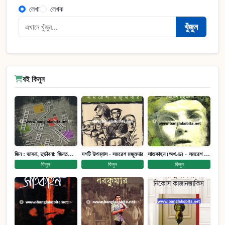
লেখা
লেখক
খুঁজুন
বই কিনুন
জিন : ভাবনা, দুর্ভাবনা: জিনতত্ত্ব সমাজ ইতিহাস (পেপারব্যাক)
দশটি উপন্যাস - সমরেশ মজুমদার
সাতকাহন (অখণ্ড) - সমরেশ মজুমদার
কিনুন
কিনুন
কিনুন