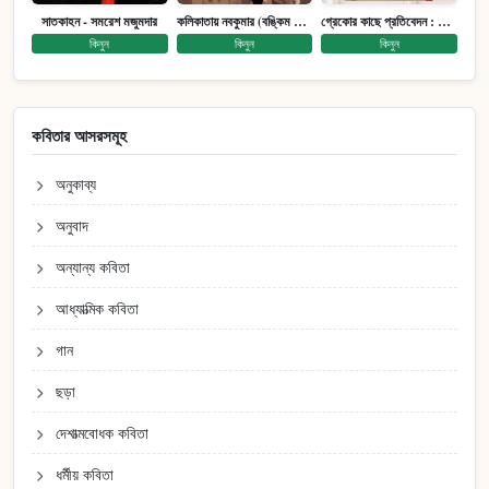
সাতকাহন - সমরেশ মজুমদার
কলিকাতায় নবকুমার (বঙ্কিম পুরষ্কারে সম্মানিত)(মানবিক মেগা উপন্যাস)
গ্রেকোর কাছে প্রতিবেদন : আত্মজীবনী
কিনুন
কিনুন
কিনুন
কবিতার আসরসমূহ
অনুকাব্য
অনুবাদ
অন্যান্য কবিতা
আধ্যাত্মিক কবিতা
গান
ছড়া
দেশাত্মবোধক কবিতা
ধর্মীয় কবিতা