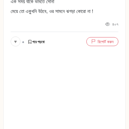
এক সময় যাকে ভাবতে সোনা
মেয়ে তো এক্খুনি উঠবে, ওর সামনে ঝগড়া কোরো না !
৪০৭
♥
০
রিপোর্ট করুন
পরে পড়বো