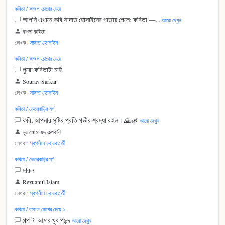
কবিতা / কাজল চোখের মেয়ে
আপনি এখানে কবি সাদাত হোসাইনের পাতায় গেলে; কবিতা —...
আরো দেখুন
বাংলা কবিতা
লেখক:
সাদাত হোসাইন
কবিতা / কাজল চোখের মেয়ে
পুরো কবিতাটা চাই
Sourav Sarkar
লেখক:
সাদাত হোসাইন
কবিতা / ভেতরবাড়ির মর্গ
কবি, আপনার সৃষ্টির প্রতি গভীর শ্রদ্ধা রইল। 🙏🌿
আরো দেখুন
নূর মোহাম্মদ কল্পকবি
লেখক:
স্বপ্নীল চক্রবর্ত্তী
কবিতা / ভেতরবাড়ির মর্গ
দারুন
Rezuanul Islam
লেখক:
স্বপ্নীল চক্রবর্ত্তী
কবিতা / কাজল চোখের মেয়ে ২
গল্প টা আমার খুব পছন্দ
আরো দেখুন