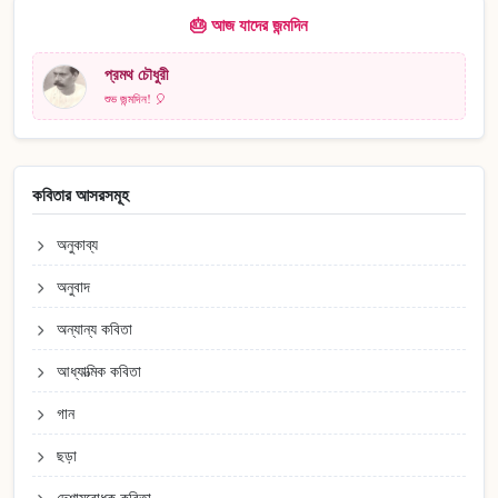
🎂 আজ যাদের জন্মদিন
প্রমথ চৌধুরী
শুভ জন্মদিন! 🎈
কবিতার আসরসমূহ
অনুকাব্য
অনুবাদ
অন্যান্য কবিতা
আধ্যাত্মিক কবিতা
গান
ছড়া
দেশাত্মবোধক কবিতা