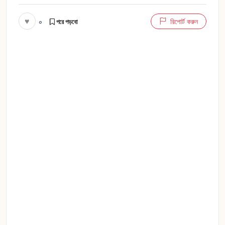
♥
০
রিপোর্ট করুন
পরে পড়বো