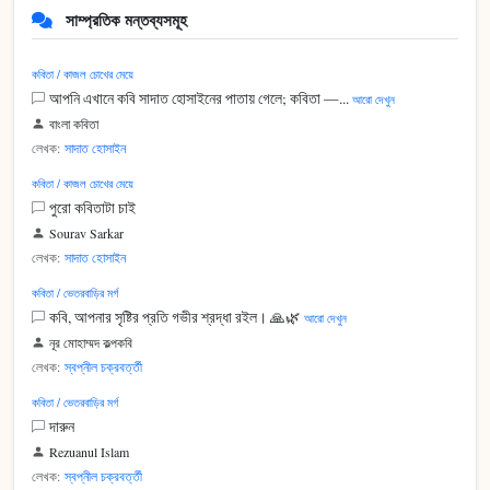
সাম্প্রতিক মন্তব্যসমূহ
কবিতা / কাজল চোখের মেয়ে
আপনি এখানে কবি সাদাত হোসাইনের পাতায় গেলে; কবিতা —...
আরো দেখুন
বাংলা কবিতা
লেখক:
সাদাত হোসাইন
কবিতা / কাজল চোখের মেয়ে
পুরো কবিতাটা চাই
Sourav Sarkar
লেখক:
সাদাত হোসাইন
কবিতা / ভেতরবাড়ির মর্গ
কবি, আপনার সৃষ্টির প্রতি গভীর শ্রদ্ধা রইল। 🙏🌿
আরো দেখুন
নূর মোহাম্মদ কল্পকবি
লেখক:
স্বপ্নীল চক্রবর্ত্তী
কবিতা / ভেতরবাড়ির মর্গ
দারুন
Rezuanul Islam
লেখক:
স্বপ্নীল চক্রবর্ত্তী