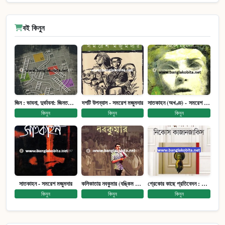
বই কিনুন
জিন : ভাবনা, দুর্ভাবনা: জিনতত্ত্ব সমাজ ইতিহাস (পেপারব্যাক)
দশটি উপন্যাস - সমরেশ মজুমদার
সাতকাহন (অখণ্ড) - সমরেশ মজুমদার
কিনুন
কিনুন
কিনুন
সাতকাহন - সমরেশ মজুমদার
কলিকাতায় নবকুমার (বঙ্কিম পুরষ্কারে সম্মানিত)(মানবিক মেগা উপন্যাস)
গ্রেকোর কাছে প্রতিবেদন : আত্মজীবনী
কিনুন
কিনুন
কিনুন