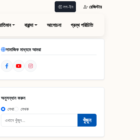
রেজিস্টার
লগ-ইন
যাতিমান
বারান্দা
আলোচনা
গ্রন্থ পরিচিতি
সামাজিক মাধ্যমে আমরা
অনুসন্ধান করুন
লেখা
লেখক
খুঁজুন