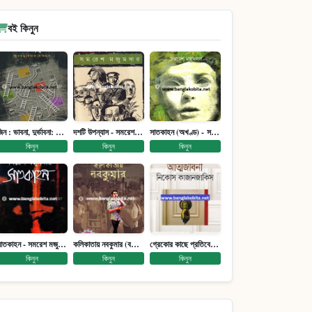
বই কিনুন
জিন : ভাবনা, দুর্ভাবনা: জিনতত্ত্ব সমাজ ইতিহাস (পেপারব্যাক)
দশটি উপন্যাস - সমরেশ মজুমদার
সাতকাহন (অখণ্ড) - সমরেশ মজুমদার
কিনুন
কিনুন
কিনুন
সাতকাহন - সমরেশ মজুমদার
কলিকাতায় নবকুমার (বঙ্কিম পুরষ্কারে সম্মানিত)(মানবিক মেগা উপন্যাস)
গ্রেকোর কাছে প্রতিবেদন : আত্মজীবনী
কিনুন
কিনুন
কিনুন