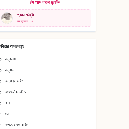
🎂 আজ যাদের জন্মদিন
প্রমথ চৌধুরী
শুভ জন্মদিন! 🎈
কবিতার আসরসমূহ
অনুকাব্য
অনুবাদ
অন্যান্য কবিতা
আধ্যাত্মিক কবিতা
গান
ছড়া
দেশাত্মবোধক কবিতা