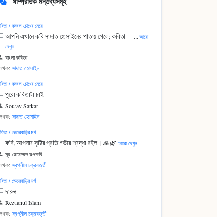
সাম্প্রতিক মন্তব্যসমূহ
বিতা / কাজল চোখের মেয়ে
আপনি এখানে কবি সাদাত হোসাইনের পাতায় গেলে; কবিতা —...
আরো
দেখুন
বাংলা কবিতা
লেখক:
সাদাত হোসাইন
বিতা / কাজল চোখের মেয়ে
পুরো কবিতাটা চাই
Sourav Sarkar
লেখক:
সাদাত হোসাইন
বিতা / ভেতরবাড়ির মর্গ
কবি, আপনার সৃষ্টির প্রতি গভীর শ্রদ্ধা রইল। 🙏🌿
আরো দেখুন
নূর মোহাম্মদ কল্পকবি
লেখক:
স্বপ্নীল চক্রবর্ত্তী
বিতা / ভেতরবাড়ির মর্গ
দারুন
Rezuanul Islam
লেখক:
স্বপ্নীল চক্রবর্ত্তী