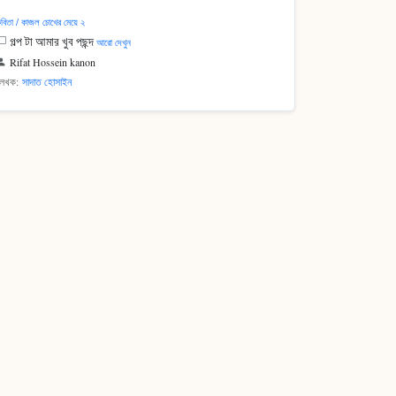
বিতা / কাজল চোখের মেয়ে ২
গল্প টা আমার খুব পছন্দ
আরো দেখুন
Rifat Hossein kanon
লেখক:
সাদাত হোসাইন