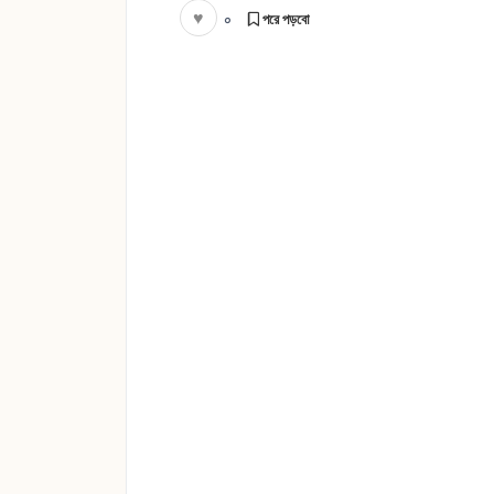
♥
০
পরে পড়বো