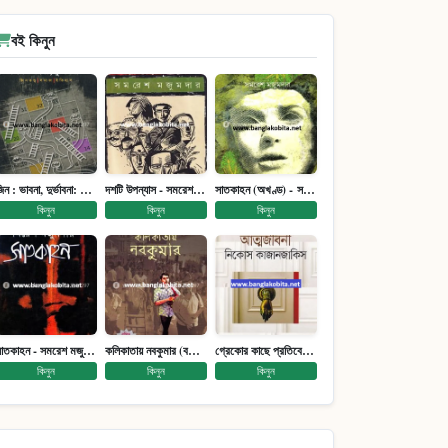
বই কিনুন
জিন : ভাবনা, দুর্ভাবনা: জিনতত্ত্ব সমাজ ইতিহাস (পেপারব্যাক)
দশটি উপন্যাস - সমরেশ মজুমদার
সাতকাহন (অখণ্ড) - সমরেশ মজুমদার
কিনুন
কিনুন
কিনুন
সাতকাহন - সমরেশ মজুমদার
কলিকাতায় নবকুমার (বঙ্কিম পুরষ্কারে সম্মানিত)(মানবিক মেগা উপন্যাস)
গ্রেকোর কাছে প্রতিবেদন : আত্মজীবনী
কিনুন
কিনুন
কিনুন