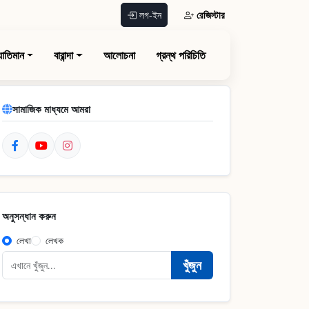
রেজিস্টার
লগ-ইন
যাতিমান
বারান্দা
আলোচনা
গ্রন্থ পরিচিতি
সামাজিক মাধ্যমে আমরা
অনুসন্ধান করুন
লেখা
লেখক
খুঁজুন