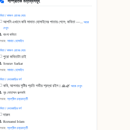
সাম্প্রতিক মন্তব্যসমূহ
বিতা / কাজল চোখের মেয়ে
আপনি এখানে কবি সাদাত হোসাইনের পাতায় গেলে; কবিতা —...
আরো
দেখুন
বাংলা কবিতা
লেখক:
সাদাত হোসাইন
বিতা / কাজল চোখের মেয়ে
পুরো কবিতাটা চাই
Sourav Sarkar
লেখক:
সাদাত হোসাইন
বিতা / ভেতরবাড়ির মর্গ
কবি, আপনার সৃষ্টির প্রতি গভীর শ্রদ্ধা রইল। 🙏🌿
আরো দেখুন
নূর মোহাম্মদ কল্পকবি
লেখক:
স্বপ্নীল চক্রবর্ত্তী
বিতা / ভেতরবাড়ির মর্গ
দারুন
Rezuanul Islam
লেখক:
স্বপ্নীল চক্রবর্ত্তী