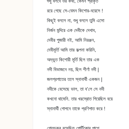
শুধু বলবে ওর কথা, কেমন প্রাকৃত
রয়ে গেছে সে-যেমন কিশোর-বয়েসে !
কিছুই বললে না, শুধু বললে তুমি এসো
নির্জন মন্দিরে এক দেবীকে দেখাব,
দেবীর পুজারী নই, আমি নিরঞ্জন,
দেবীমূর্তি আমি তার কল্পনা করিনি,
অদ্ভুত কিশোরী মূর্তি ছিল তার এক
নদী বিভাজনে নয়, ছিল শীর্ণা নদী |
জলপ্রপাতের তলে স্নানার্থী একজন |
নদীকে বেসেছে ভাল, তা ব’লে সে নদী
কখনো থামেনি. তার খরস্রোত গিয়েছিল বয়ে
স্নানার্থী গোপনে তাকে প্রণিপাত করে !
গোলচক্র বসেছিল পোর্টিকোর পাশে