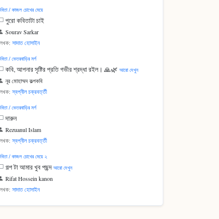
বিতা / কাজল চোখের মেয়ে
পুরো কবিতাটা চাই
Sourav Sarkar
লেখক:
সাদাত হোসাইন
বিতা / ভেতরবাড়ির মর্গ
কবি, আপনার সৃষ্টির প্রতি গভীর শ্রদ্ধা রইল। 🙏🌿
আরো দেখুন
নূর মোহাম্মদ কল্পকবি
লেখক:
স্বপ্নীল চক্রবর্ত্তী
বিতা / ভেতরবাড়ির মর্গ
দারুন
Rezuanul Islam
লেখক:
স্বপ্নীল চক্রবর্ত্তী
বিতা / কাজল চোখের মেয়ে ২
গল্প টা আমার খুব পছন্দ
আরো দেখুন
Rifat Hossein kanon
লেখক:
সাদাত হোসাইন