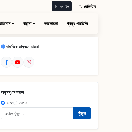
রেজিস্টার
লগ-ইন
যাতিমান
বারান্দা
আলোচনা
গ্রন্থ পরিচিতি
সামাজিক মাধ্যমে আমরা
অনুসন্ধান করুন
লেখা
লেখক
খুঁজুন