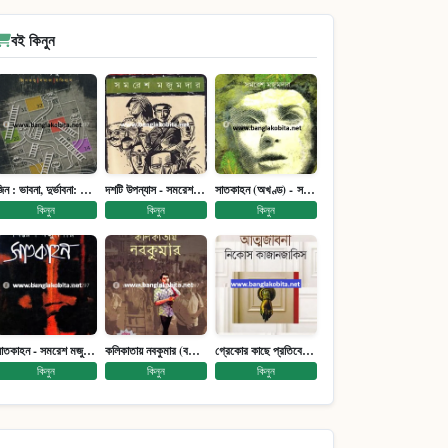
বই কিনুন
জিন : ভাবনা, দুর্ভাবনা: জিনতত্ত্ব সমাজ ইতিহাস (পেপারব্যাক)
দশটি উপন্যাস - সমরেশ মজুমদার
সাতকাহন (অখণ্ড) - সমরেশ মজুমদার
কিনুন
কিনুন
কিনুন
সাতকাহন - সমরেশ মজুমদার
কলিকাতায় নবকুমার (বঙ্কিম পুরষ্কারে সম্মানিত)(মানবিক মেগা উপন্যাস)
গ্রেকোর কাছে প্রতিবেদন : আত্মজীবনী
কিনুন
কিনুন
কিনুন