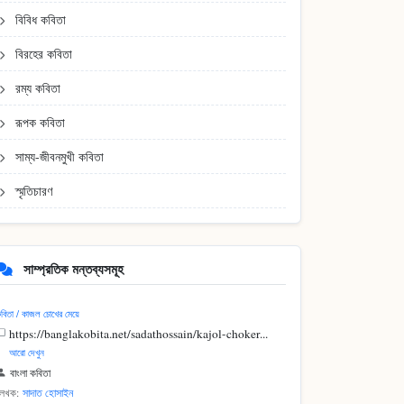
বিবিধ কবিতা
বিরহের কবিতা
রম্য কবিতা
রূপক কবিতা
সাম্য-জীবনমুখী কবিতা
স্মৃতিচারণ
সাম্প্রতিক মন্তব্যসমূহ
বিতা / কাজল চোখের মেয়ে
https://banglakobita.net/sadathossain/kajol-choker...
আরো দেখুন
বাংলা কবিতা
লেখক:
সাদাত হোসাইন