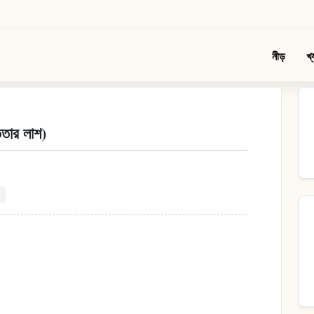
নীড়
খ্
িতার লাশ)