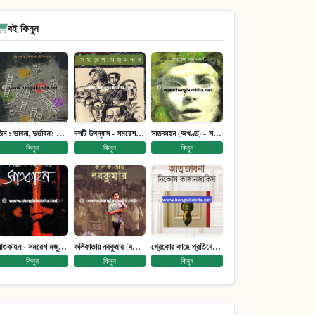
বই কিনুন
জিন : ভাবনা, দুর্ভাবনা: জিনতত্ত্ব সমাজ ইতিহাস (পেপারব্যাক)
দশটি উপন্যাস - সমরেশ মজুমদার
সাতকাহন (অখণ্ড) - সমরেশ মজুমদার
কিনুন
কিনুন
কিনুন
সাতকাহন - সমরেশ মজুমদার
কলিকাতায় নবকুমার (বঙ্কিম পুরষ্কারে সম্মানিত)(মানবিক মেগা উপন্যাস)
গ্রেকোর কাছে প্রতিবেদন : আত্মজীবনী
কিনুন
কিনুন
কিনুন