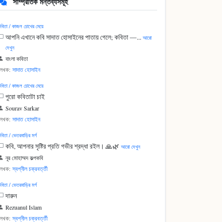
সাম্প্রতিক মন্তব্যসমূহ
বিতা / কাজল চোখের মেয়ে
আপনি এখানে কবি সাদাত হোসাইনের পাতায় গেলে; কবিতা —...
আরো
দেখুন
বাংলা কবিতা
লেখক:
সাদাত হোসাইন
বিতা / কাজল চোখের মেয়ে
পুরো কবিতাটা চাই
Sourav Sarkar
লেখক:
সাদাত হোসাইন
বিতা / ভেতরবাড়ির মর্গ
কবি, আপনার সৃষ্টির প্রতি গভীর শ্রদ্ধা রইল। 🙏🌿
আরো দেখুন
নূর মোহাম্মদ কল্পকবি
লেখক:
স্বপ্নীল চক্রবর্ত্তী
বিতা / ভেতরবাড়ির মর্গ
দারুন
Rezuanul Islam
লেখক:
স্বপ্নীল চক্রবর্ত্তী