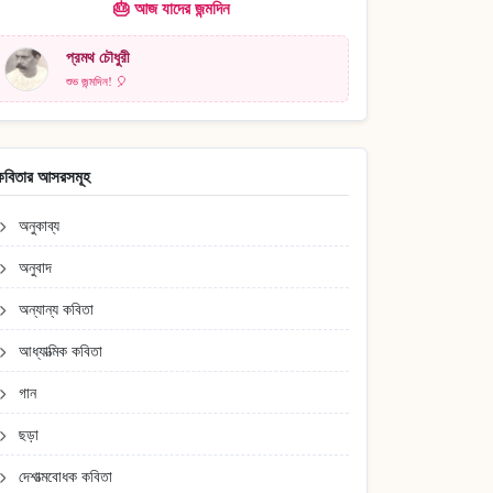
🎂 আজ যাদের জন্মদিন
প্রমথ চৌধুরী
শুভ জন্মদিন! 🎈
কবিতার আসরসমূহ
অনুকাব্য
অনুবাদ
অন্যান্য কবিতা
আধ্যাত্মিক কবিতা
গান
ছড়া
দেশাত্মবোধক কবিতা