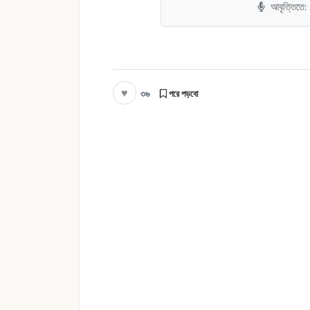
আবৃত্তিতে:
♥
৩৬
পরে পড়বো