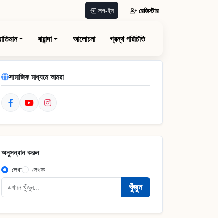
রেজিস্টার
লগ-ইন
যাতিমান
বারান্দা
আলোচনা
গ্রন্থ পরিচিতি
সামাজিক মাধ্যমে আমরা
অনুসন্ধান করুন
লেখা
লেখক
খুঁজুন