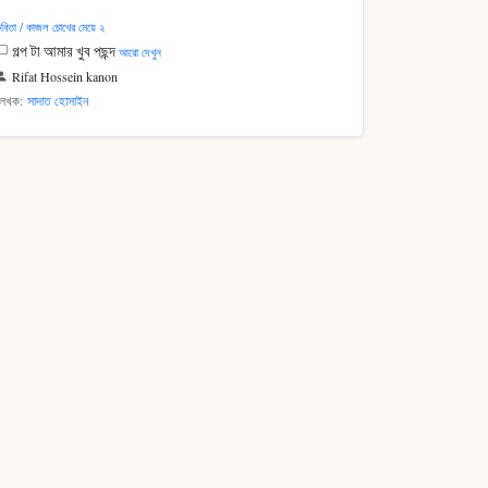
বিতা / কাজল চোখের মেয়ে ২
গল্প টা আমার খুব পছন্দ
আরো দেখুন
Rifat Hossein kanon
লেখক:
সাদাত হোসাইন