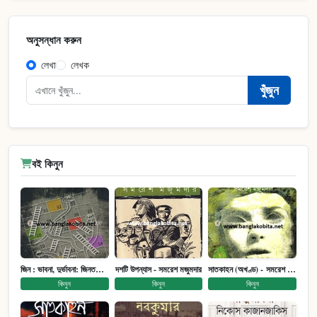
অনুসন্ধান করুন
লেখা
লেখক
খুঁজুন
বই কিনুন
জিন : ভাবনা, দুর্ভাবনা: জিনতত্ত্ব সমাজ ইতিহাস (পেপারব্যাক)
দশটি উপন্যাস - সমরেশ মজুমদার
সাতকাহন (অখণ্ড) - সমরেশ মজুমদার
কিনুন
কিনুন
কিনুন