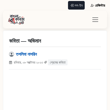
রেজিস্টার
লগ-ইন
কবিতা — অভিমান
তসলিমা নাসরিন
রবিবার, ০৮ অক্টোবর ২০২৩
প্রেমের কবিতা