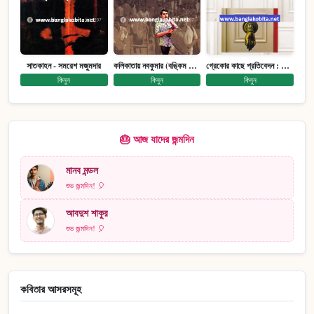
সাতকাহন - সমরেশ মজুমদার
কলিকাতায় নবকুমার (বঙ্কিম পুরষ্কারে সম্মানিত)(মানবিক মেগা উপন্যাস)
গ্রেকোর কাছে প্রতিবেদন : আত্মজীবনী
কিনুন
কিনুন
কিনুন
🎂 আজ যাদের জন্মদিন
মানব মন্ডল
শুভ জন্মদিন! 🎈
আবদুশ শাকুর
শুভ জন্মদিন! 🎈
কবিতার আসরসমূহ