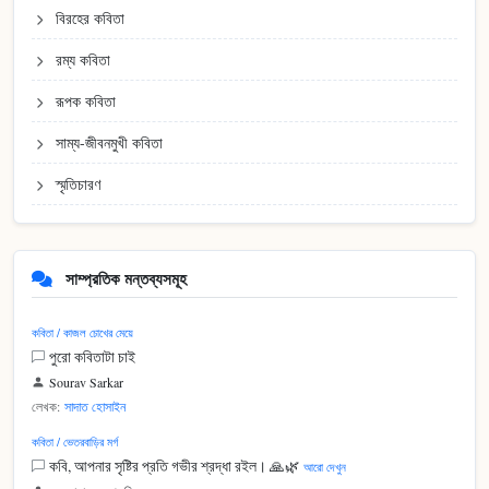
বিরহের কবিতা
রম্য কবিতা
রূপক কবিতা
সাম্য-জীবনমুখী কবিতা
স্মৃতিচারণ
সাম্প্রতিক মন্তব্যসমূহ
কবিতা / কাজল চোখের মেয়ে
পুরো কবিতাটা চাই
Sourav Sarkar
লেখক:
সাদাত হোসাইন
কবিতা / ভেতরবাড়ির মর্গ
কবি, আপনার সৃষ্টির প্রতি গভীর শ্রদ্ধা রইল। 🙏🌿
আরো দেখুন