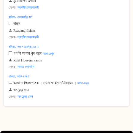
নূর মোহাম্মদ কল্পকবি
লেখক:
স্বপ্নীল চক্রবর্ত্তী
কবিতা / ভেতরবাড়ির মর্গ
দারুন
Rezuanul Islam
লেখক:
স্বপ্নীল চক্রবর্ত্তী
কবিতা / কাজল চোখের মেয়ে ২
গল্প টা আমার খুব পছন্দ
আরো দেখুন
Rifat Hossein kanon
লেখক:
সাদাত হোসাইন
কবিতা / আমি-র ঋণ
ধন্যবাদ প্রিয় পাঠক । ভালো থাকবেন নিরন্তর ।
আরো দেখুন
অমরেন্দ্র সেন
লেখক:
অমরেন্দ্র সেন