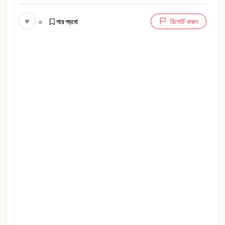
♥
০
রিপোর্ট করুন
পরে পড়বো