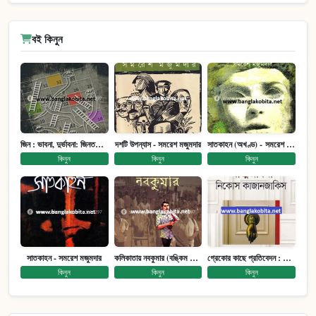
বই কিনুন
জিন : ভাবনা, দুর্ভাবনা: জিনতত্ত্ব সমাজ ইতিহাস (পেপারব্যাক)
দশটি উপন্যাস - সমরেশ মজুমদার
সাতকাহন (অখণ্ড) - সমরেশ মজুমদার
কিনুন
কিনুন
কিনুন
সাতকাহন - সমরেশ মজুমদার
কলিকাতায় নবকুমার (বঙ্কিম পুরষ্কারে সম্মানিত)(মানবিক মেগা উপন্যাস)
গ্রেকোর কাছে প্রতিবেদন : আত্মজীবনী
কিনুন
কিনুন
কিনুন