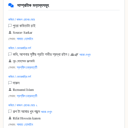
সাম্প্রতিক মন্তব্যসমূহ
কবিতা / কাজল চোখের মেয়ে
পুরো কবিতাটা চাই
Sourav Sarkar
লেখক:
সাদাত হোসাইন
কবিতা / ভেতরবাড়ির মর্গ
কবি, আপনার সৃষ্টির প্রতি গভীর শ্রদ্ধা রইল। 🙏🌿
আরো দেখুন
নূর মোহাম্মদ কল্পকবি
লেখক:
স্বপ্নীল চক্রবর্ত্তী
কবিতা / ভেতরবাড়ির মর্গ
দারুন
Rezuanul Islam
লেখক:
স্বপ্নীল চক্রবর্ত্তী
কবিতা / কাজল চোখের মেয়ে ২
গল্প টা আমার খুব পছন্দ
আরো দেখুন
Rifat Hossein kanon
লেখক:
সাদাত হোসাইন