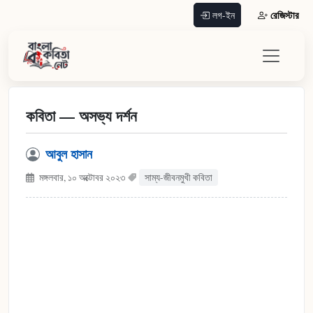
রেজিস্টার
লগ-ইন
কবিতা — অসভ্য দর্শন
আবুল হাসান
মঙ্গলবার, ১০ অক্টোবর ২০২৩
সাম্য-জীবনমুখী কবিতা