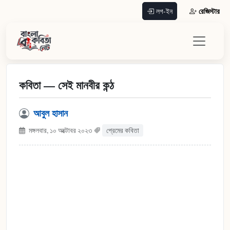
রেজিস্টার
লগ-ইন
কবিতা — সেই মানবীর কন্ঠ
আবুল হাসান
মঙ্গলবার, ১০ অক্টোবর ২০২৩
প্রেমের কবিতা