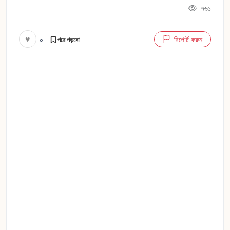
৭৬১
♥
০
রিপোর্ট করুন
পরে পড়বো