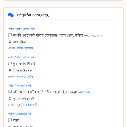
সাম্প্রতিক মন্তব্যসমূহ
কবিতা / কাজল চোখের মেয়ে
আপনি এখানে কবি সাদাত হোসাইনের পাতায় গেলে; কবিতা —...
আরো দেখুন
বাংলা কবিতা
লেখক:
সাদাত হোসাইন
কবিতা / কাজল চোখের মেয়ে
পুরো কবিতাটা চাই
Sourav Sarkar
লেখক:
সাদাত হোসাইন
কবিতা / ভেতরবাড়ির মর্গ
কবি, আপনার সৃষ্টির প্রতি গভীর শ্রদ্ধা রইল। 🙏🌿
আরো দেখুন
নূর মোহাম্মদ কল্পকবি
লেখক:
স্বপ্নীল চক্রবর্ত্তী
কবিতা / ভেতরবাড়ির মর্গ
দারুন
Rezuanul Islam