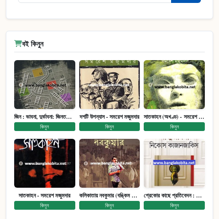
বই কিনুন
জিন : ভাবনা, দুর্ভাবনা: জিনতত্ত্ব সমাজ ইতিহাস (পেপারব্যাক)
দশটি উপন্যাস - সমরেশ মজুমদার
সাতকাহন (অখণ্ড) - সমরেশ মজুমদার
কিনুন
কিনুন
কিনুন
সাতকাহন - সমরেশ মজুমদার
কলিকাতায় নবকুমার (বঙ্কিম পুরষ্কারে সম্মানিত)(মানবিক মেগা উপন্যাস)
গ্রেকোর কাছে প্রতিবেদন : আত্মজীবনী
কিনুন
কিনুন
কিনুন