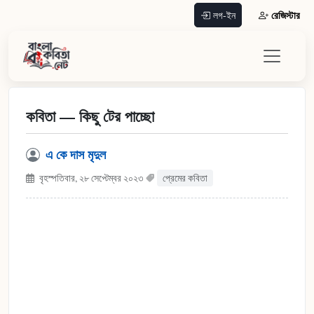
রেজিস্টার
লগ-ইন
কবিতা — কিছু টের পাচ্ছো
এ কে দাস মৃদুল
বৃহস্পতিবার, ২৮ সেপ্টেম্বর ২০২৩
প্রেমের কবিতা