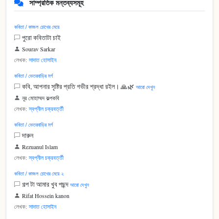
সাম্প্রতিক মন্তব্যসমূহ
কবিতা / কাজল চোখের মেয়ে
পুরো কবিতাটা চাই
Sourav Sarkar
লেখক:
সাদাত হোসাইন
কবিতা / ভেতরবাড়ির মর্গ
কবি, আপনার সৃষ্টির প্রতি গভীর শ্রদ্ধা রইল। 🙏🌿
আরো দেখুন
নূর মোহাম্মদ কল্পকবি
লেখক:
স্বপ্নীল চক্রবর্ত্তী
কবিতা / ভেতরবাড়ির মর্গ
দারুন
Rezuanul Islam
লেখক:
স্বপ্নীল চক্রবর্ত্তী
কবিতা / কাজল চোখের মেয়ে ২
গল্প টা আমার খুব পছন্দ
আরো দেখুন
Rifat Hossein kanon
লেখক:
সাদাত হোসাইন