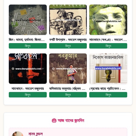
জিন : ভাবনা, দুর্ভাবনা: জিনতত্ত্ব সমাজ ইতিহাস (পেপারব্যাক)
দশটি উপন্যাস - সমরেশ মজুমদার
সাতকাহন (অখণ্ড) - সমরেশ মজুমদার
কিনুন
কিনুন
কিনুন
সাতকাহন - সমরেশ মজুমদার
কলিকাতায় নবকুমার (বঙ্কিম পুরষ্কারে সম্মানিত)(মানবিক মেগা উপন্যাস)
গ্রেকোর কাছে প্রতিবেদন : আত্মজীবনী
কিনুন
কিনুন
কিনুন
🎂 আজ যাদের জন্মদিন
মানব মন্ডল