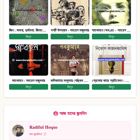
জিন : ভাবনা, দুর্ভাবনা: জিনতত্ত্ব সমাজ ইতিহাস (পেপারব্যাক)
দশটি উপন্যাস - সমরেশ মজুমদার
সাতকাহন (অখণ্ড) - সমরেশ মজুমদার
কিনুন
কিনুন
কিনুন
সাতকাহন - সমরেশ মজুমদার
কলিকাতায় নবকুমার (বঙ্কিম পুরষ্কারে সম্মানিত)(মানবিক মেগা উপন্যাস)
গ্রেকোর কাছে প্রতিবেদন : আত্মজীবনী
কিনুন
কিনুন
কিনুন
🎂 আজ যাদের জন্মদিন
Radiful Hoque
শুভ জন্মদিন! 🎈