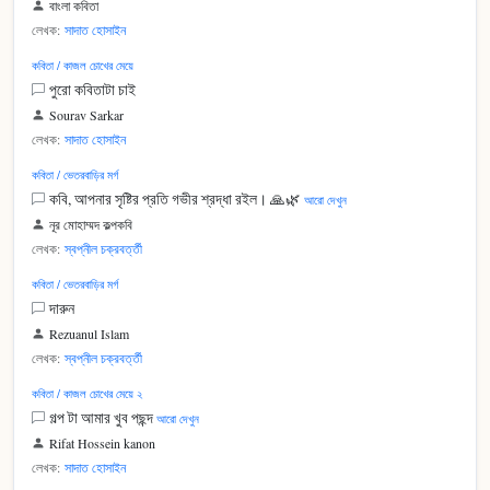
বাংলা কবিতা
লেখক:
সাদাত হোসাইন
কবিতা / কাজল চোখের মেয়ে
পুরো কবিতাটা চাই
Sourav Sarkar
লেখক:
সাদাত হোসাইন
কবিতা / ভেতরবাড়ির মর্গ
কবি, আপনার সৃষ্টির প্রতি গভীর শ্রদ্ধা রইল। 🙏🌿
আরো দেখুন
নূর মোহাম্মদ কল্পকবি
লেখক:
স্বপ্নীল চক্রবর্ত্তী
কবিতা / ভেতরবাড়ির মর্গ
দারুন
Rezuanul Islam
লেখক:
স্বপ্নীল চক্রবর্ত্তী
কবিতা / কাজল চোখের মেয়ে ২
গল্প টা আমার খুব পছন্দ
আরো দেখুন
Rifat Hossein kanon
লেখক:
সাদাত হোসাইন