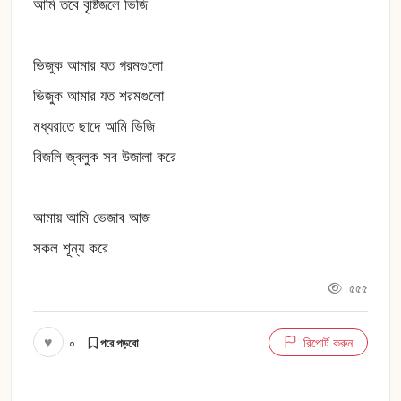
আমি তবে বৃষ্টিজলে ভিজি
ভিজুক আমার যত গরমগুলো
ভিজুক আমার যত শরমগুলো
মধ্যরাতে ছাদে আমি ভিজি
বিজলি জ্বলুক সব উজালা করে
আমায় আমি ভেজাব আজ
সকল শূন্য করে
৫৫৫
♥
০
রিপোর্ট করুন
পরে পড়বো