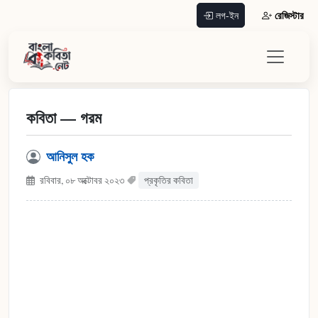
রেজিস্টার
লগ-ইন
কবিতা — গরম
আনিসুল হক
রবিবার, ০৮ অক্টোবর ২০২৩
প্রকৃতির কবিতা