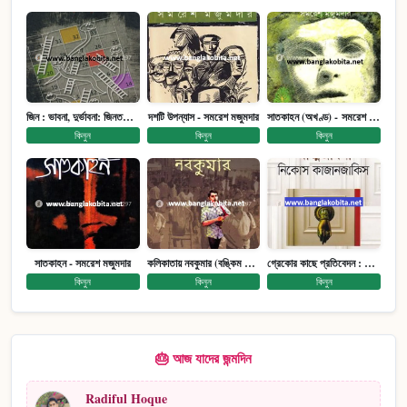
জিন : ভাবনা, দুর্ভাবনা: জিনতত্ত্ব সমাজ ইতিহাস (পেপারব্যাক)
দশটি উপন্যাস - সমরেশ মজুমদার
সাতকাহন (অখণ্ড) - সমরেশ মজুমদার
কিনুন
কিনুন
কিনুন
সাতকাহন - সমরেশ মজুমদার
কলিকাতায় নবকুমার (বঙ্কিম পুরষ্কারে সম্মানিত)(মানবিক মেগা উপন্যাস)
গ্রেকোর কাছে প্রতিবেদন : আত্মজীবনী
কিনুন
কিনুন
কিনুন
🎂 আজ যাদের জন্মদিন
Radiful Hoque