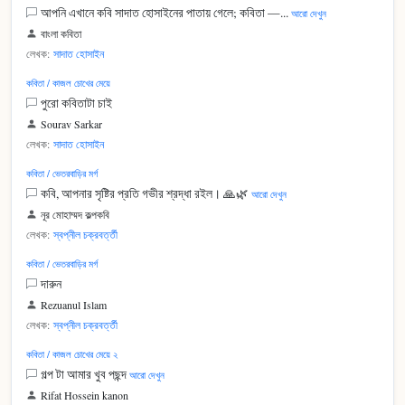
আপনি এখানে কবি সাদাত হোসাইনের পাতায় গেলে; কবিতা —...
আরো দেখুন
বাংলা কবিতা
লেখক:
সাদাত হোসাইন
কবিতা / কাজল চোখের মেয়ে
পুরো কবিতাটা চাই
Sourav Sarkar
লেখক:
সাদাত হোসাইন
কবিতা / ভেতরবাড়ির মর্গ
কবি, আপনার সৃষ্টির প্রতি গভীর শ্রদ্ধা রইল। 🙏🌿
আরো দেখুন
নূর মোহাম্মদ কল্পকবি
লেখক:
স্বপ্নীল চক্রবর্ত্তী
কবিতা / ভেতরবাড়ির মর্গ
দারুন
Rezuanul Islam
লেখক:
স্বপ্নীল চক্রবর্ত্তী
কবিতা / কাজল চোখের মেয়ে ২
গল্প টা আমার খুব পছন্দ
আরো দেখুন
Rifat Hossein kanon