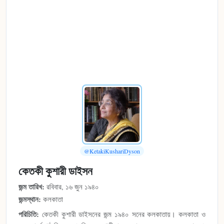
@KetakiKushariDyson
কেতকী কুশারী ডাইসন
জন্ম তারিখ:
রবিবার, ১৬ জুন ১৯৪০
জন্মস্থান:
কলকাতা
পরিচিতি:
কেতকী কুশারী ডাইসনের জন্ম ১৯৪০ সনের কলকাতায়। কলকাতা ও