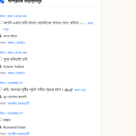
সাম্প্রতিক মন্তব্যসমূহ
বিতা / কাজল চোখের মেয়ে
আপনি এখানে কবি সাদাত হোসাইনের পাতায় গেলে; কবিতা —...
আরো
দেখুন
বাংলা কবিতা
লেখক:
সাদাত হোসাইন
বিতা / কাজল চোখের মেয়ে
পুরো কবিতাটা চাই
Sourav Sarkar
লেখক:
সাদাত হোসাইন
বিতা / ভেতরবাড়ির মর্গ
কবি, আপনার সৃষ্টির প্রতি গভীর শ্রদ্ধা রইল। 🙏🌿
আরো দেখুন
নূর মোহাম্মদ কল্পকবি
লেখক:
স্বপ্নীল চক্রবর্ত্তী
বিতা / ভেতরবাড়ির মর্গ
দারুন
Rezuanul Islam
লেখক:
স্বপ্নীল চক্রবর্ত্তী