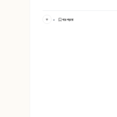
♥
০
পরে পড়বো