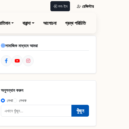
রেজিস্টার
লগ-ইন
যাতিমান
বারান্দা
আলোচনা
গ্রন্থ পরিচিতি
সামাজিক মাধ্যমে আমরা
অনুসন্ধান করুন
লেখা
লেখক
খুঁজুন