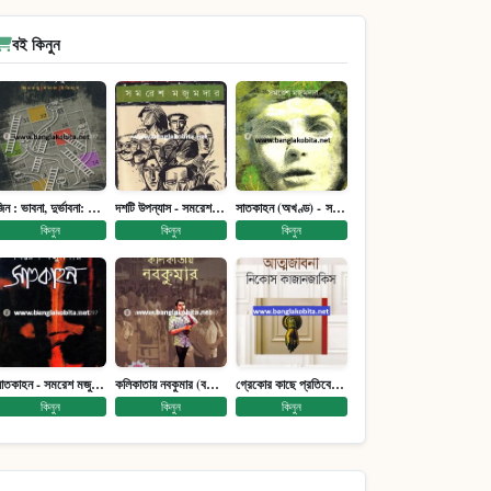
বই কিনুন
জিন : ভাবনা, দুর্ভাবনা: জিনতত্ত্ব সমাজ ইতিহাস (পেপারব্যাক)
দশটি উপন্যাস - সমরেশ মজুমদার
সাতকাহন (অখণ্ড) - সমরেশ মজুমদার
কিনুন
কিনুন
কিনুন
সাতকাহন - সমরেশ মজুমদার
কলিকাতায় নবকুমার (বঙ্কিম পুরষ্কারে সম্মানিত)(মানবিক মেগা উপন্যাস)
গ্রেকোর কাছে প্রতিবেদন : আত্মজীবনী
কিনুন
কিনুন
কিনুন