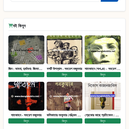
বই কিনুন
জিন : ভাবনা, দুর্ভাবনা: জিনতত্ত্ব সমাজ ইতিহাস (পেপারব্যাক)
দশটি উপন্যাস - সমরেশ মজুমদার
সাতকাহন (অখণ্ড) - সমরেশ মজুমদার
কিনুন
কিনুন
কিনুন
সাতকাহন - সমরেশ মজুমদার
কলিকাতায় নবকুমার (বঙ্কিম পুরষ্কারে সম্মানিত)(মানবিক মেগা উপন্যাস)
গ্রেকোর কাছে প্রতিবেদন : আত্মজীবনী
কিনুন
কিনুন
কিনুন