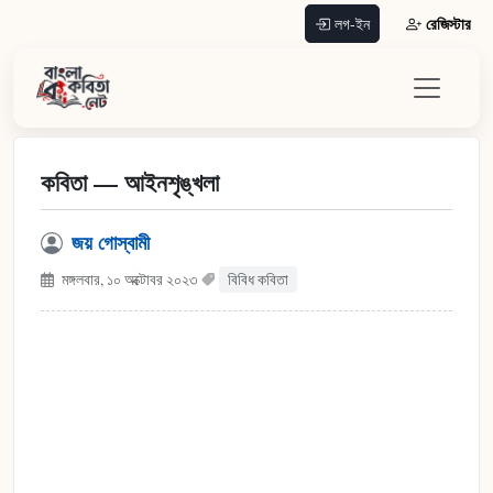
রেজিস্টার
লগ-ইন
কবিতা — আইনশৃঙ্খলা
জয় গোস্বামী
মঙ্গলবার, ১০ অক্টোবর ২০২৩
বিবিধ কবিতা