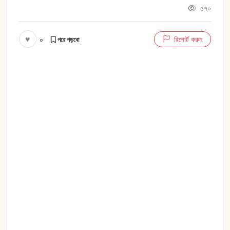
৫৭০
♥
০
রিপোর্ট করুন
পরে পড়বো