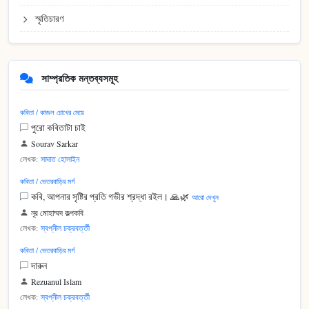
স্মৃতিচারণ
সাম্প্রতিক মন্তব্যসমূহ
কবিতা / কাজল চোখের মেয়ে
পুরো কবিতাটা চাই
Sourav Sarkar
লেখক:
সাদাত হোসাইন
কবিতা / ভেতরবাড়ির মর্গ
কবি, আপনার সৃষ্টির প্রতি গভীর শ্রদ্ধা রইল। 🙏🌿
আরো দেখুন
নূর মোহাম্মদ কল্পকবি
লেখক:
স্বপ্নীল চক্রবর্ত্তী
কবিতা / ভেতরবাড়ির মর্গ
দারুন
Rezuanul Islam
লেখক:
স্বপ্নীল চক্রবর্ত্তী