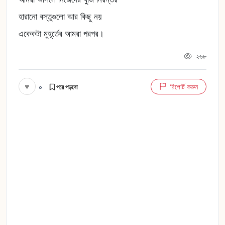
হারানো বস্তুগুলো আর কিছু নয়
একেকটা মুহূর্তের আমরা পরপর।
২৬৮
♥
০
রিপোর্ট করুন
পরে পড়বো