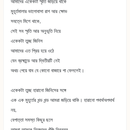
আমাদের একেকটা স্মৃতি জড়িয়ে থাকে
মুহূর্তমালার ভালোবাসা রাগ আর ক্ষোভ
সযত্নে মিশে থাকে,
সেই সব স্মৃতি আর অনুভূতি নিয়ে
একেকটা তুচ্ছ জিনিস
আমাদের এত প্রিয় হয়ে ওঠে
যেন ব্রহ্মান্ডে আর দ্বিতীয়টি নেই
অথচ পেয়ে যাব যে কোনো বাজারে পা ফেললেই।
একেকটা তুচ্ছ হারানো জিনিসের সঙ্গে
এক এক মুহূর্তের খন্ড খন্ড আমরা জড়িয়ে থাকি। হারানো পদার্থঅপদার্থ
নয়,
বেপাত্তা সমস্ত কিছুর ছলে
আমরা আসলে নিজেদের খুঁজি নিরন্তর