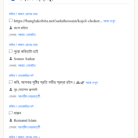
কবিতা / কাজল চোখের মেয়ে
https://banglakobita.net/sadathossain/kajol-choker...
আরো দেখুন
বাংলা কবিতা
লেখক:
সাদাত হোসাইন
কবিতা / কাজল চোখের মেয়ে
পুরো কবিতাটা চাই
Sourav Sarkar
লেখক:
সাদাত হোসাইন
কবিতা / ভেতরবাড়ির মর্গ
কবি, আপনার সৃষ্টির প্রতি গভীর শ্রদ্ধা রইল। 🙏🌿
আরো দেখুন
নূর মোহাম্মদ কল্পকবি
লেখক:
স্বপ্নীল চক্রবর্ত্তী
কবিতা / ভেতরবাড়ির মর্গ
দারুন
Rezuanul Islam
লেখক:
স্বপ্নীল চক্রবর্ত্তী
কবিতা / কাজল চোখের মেয়ে ২