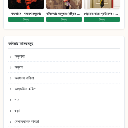
সাতকাহন - সমরেশ মজুমদার
কলিকাতায় নবকুমার (বঙ্কিম পুরষ্কারে সম্মানিত)(মানবিক মেগা উপন্যাস)
গ্রেকোর কাছে প্রতিবেদন : আত্মজীবনী
কিনুন
কিনুন
কিনুন
কবিতার আসরসমূহ
অনুকাব্য
অনুবাদ
অন্যান্য কবিতা
আধ্যাত্মিক কবিতা
গান
ছড়া
দেশাত্মবোধক কবিতা