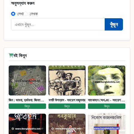
অনুসন্ধান করুন
লেখা
লেখক
খুঁজুন
বই কিনুন
জিন : ভাবনা, দুর্ভাবনা: জিনতত্ত্ব সমাজ ইতিহাস (পেপারব্যাক)
দশটি উপন্যাস - সমরেশ মজুমদার
সাতকাহন (অখণ্ড) - সমরেশ মজুমদার
কিনুন
কিনুন
কিনুন