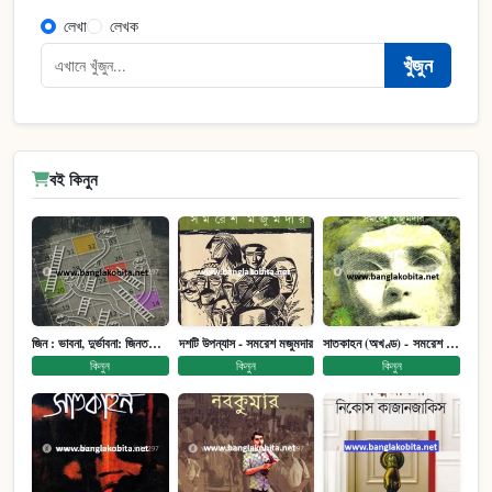
লেখা
লেখক
খুঁজুন
বই কিনুন
জিন : ভাবনা, দুর্ভাবনা: জিনতত্ত্ব সমাজ ইতিহাস (পেপারব্যাক)
দশটি উপন্যাস - সমরেশ মজুমদার
সাতকাহন (অখণ্ড) - সমরেশ মজুমদার
কিনুন
কিনুন
কিনুন