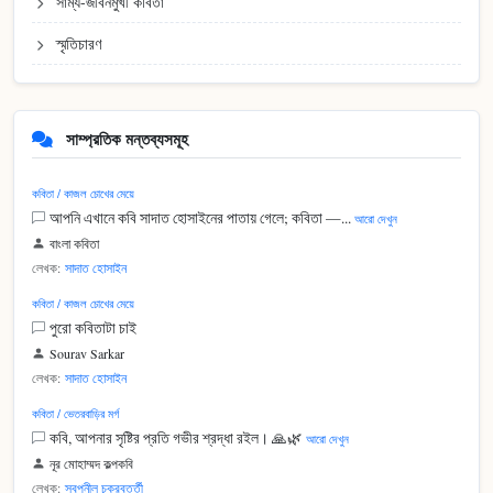
সাম্য-জীবনমুখী কবিতা
স্মৃতিচারণ
সাম্প্রতিক মন্তব্যসমূহ
কবিতা / কাজল চোখের মেয়ে
আপনি এখানে কবি সাদাত হোসাইনের পাতায় গেলে; কবিতা —...
আরো দেখুন
বাংলা কবিতা
লেখক:
সাদাত হোসাইন
কবিতা / কাজল চোখের মেয়ে
পুরো কবিতাটা চাই
Sourav Sarkar
লেখক:
সাদাত হোসাইন
কবিতা / ভেতরবাড়ির মর্গ
কবি, আপনার সৃষ্টির প্রতি গভীর শ্রদ্ধা রইল। 🙏🌿
আরো দেখুন
নূর মোহাম্মদ কল্পকবি
লেখক:
স্বপ্নীল চক্রবর্ত্তী