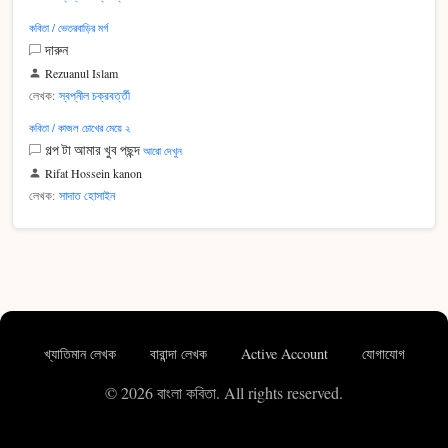
কবিতা / ভেতরবাড়ির মর্গ
দারুন
Rezuanul Islam
লেখক:
স্বপ্নীল চক্রবর্ত্তী
কবিতা / কাজল চোখের মেয়ে ২
গল্প টা আমার খুব পছন্দ
আরো দেখুন
Rifat Hossein kanon
লেখক:
সাদাত হোসাইন
খ্যাতিমান লেখক
বারান্দা লেখক
Active Account
যোগাযোগ
© 2026 বাংলা কবিতা. All rights reserved.