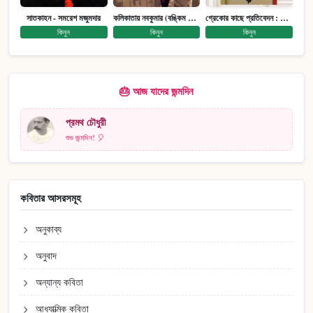
সাতকাহন - সমরেশ মজুমদার
কলিকাতায় নবকুমার (বঙ্কিম পুরষ্কারে সম্মানিত)(মানবিক মেগা উপন্যাস)
গ্রেকোর কাছে প্রতিবেদন : আত্মজীবনী
কিনুন
কিনুন
কিনুন
🎂 আজ যাদের জন্মদিন
প্রমথ চৌধুরী
শুভ জন্মদিন! 🎈
কবিতার আসরসমূহ
অনুকাব্য
অনুবাদ
অন্যান্য কবিতা
আধ্যাত্মিক কবিতা