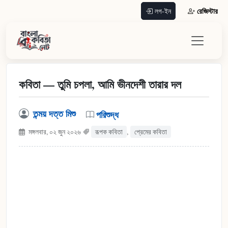
রেজিস্টার
লগ-ইন
কবিতা — তুমি চপলা, আমি ভীনদেশী তারার দল
তন্ময় দত্ত মিশু
পরিশুদ্ধ
মঙ্গলবার, ০২ জুন ২০২৬
রূপক কবিতা
,
প্রেমের কবিতা