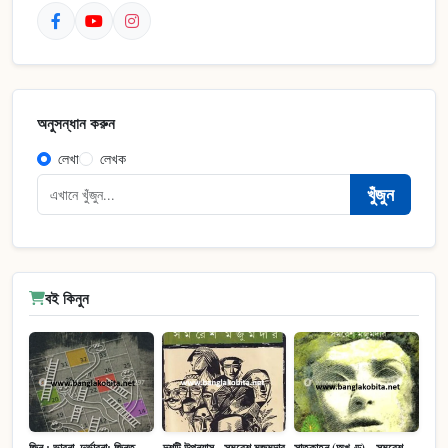
অনুসন্ধান করুন
লেখা
লেখক
খুঁজুন
বই কিনুন
জিন : ভাবনা, দুর্ভাবনা: জিনতত্ত্ব সমাজ ইতিহাস (পেপারব্যাক)
দশটি উপন্যাস - সমরেশ মজুমদার
সাতকাহন (অখণ্ড) - সমরেশ মজুমদার