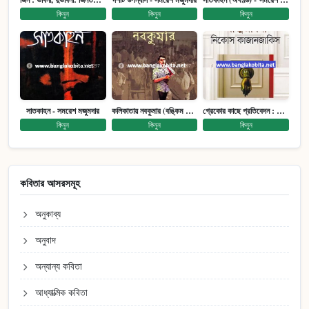
কিনুন
কিনুন
কিনুন
সাতকাহন - সমরেশ মজুমদার
কলিকাতায় নবকুমার (বঙ্কিম পুরষ্কারে সম্মানিত)(মানবিক মেগা উপন্যাস)
গ্রেকোর কাছে প্রতিবেদন : আত্মজীবনী
কিনুন
কিনুন
কিনুন
কবিতার আসরসমূহ
অনুকাব্য
অনুবাদ
অন্যান্য কবিতা
আধ্যাত্মিক কবিতা