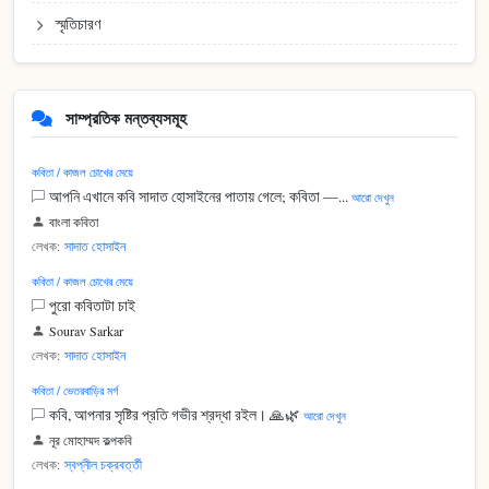
স্মৃতিচারণ
সাম্প্রতিক মন্তব্যসমূহ
কবিতা / কাজল চোখের মেয়ে
আপনি এখানে কবি সাদাত হোসাইনের পাতায় গেলে; কবিতা —...
আরো দেখুন
বাংলা কবিতা
লেখক:
সাদাত হোসাইন
কবিতা / কাজল চোখের মেয়ে
পুরো কবিতাটা চাই
Sourav Sarkar
লেখক:
সাদাত হোসাইন
কবিতা / ভেতরবাড়ির মর্গ
কবি, আপনার সৃষ্টির প্রতি গভীর শ্রদ্ধা রইল। 🙏🌿
আরো দেখুন
নূর মোহাম্মদ কল্পকবি
লেখক:
স্বপ্নীল চক্রবর্ত্তী