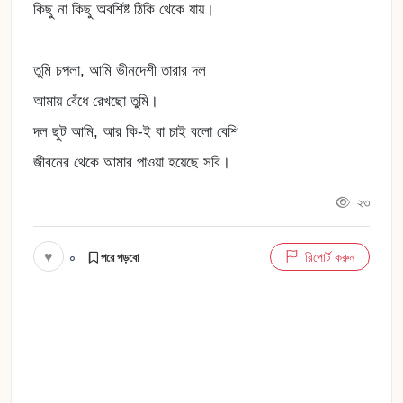
কিছু না কিছু অবশিষ্ট ঠিকি থেকে যায়।
তুমি চপলা, আমি ভীনদেশী তারার দল
আমায় বেঁধে রেখছো তুমি।
দল ছুট আমি, আর কি-ই বা চাই বলো বেশি
জীবনের থেকে আমার পাওয়া হয়েছে সবি।
২৩
♥
০
রিপোর্ট করুন
পরে পড়বো