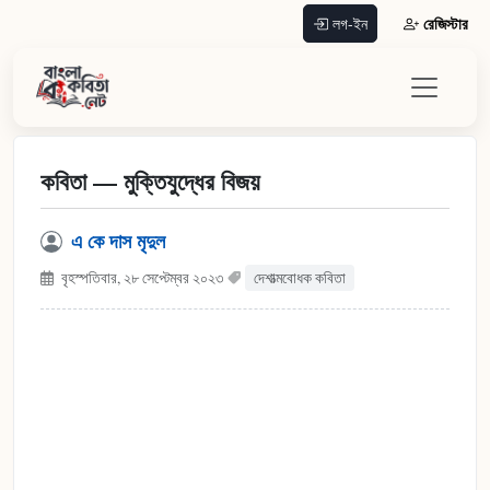
রেজিস্টার
লগ-ইন
কবিতা — মুক্তিযুদ্ধের বিজয়
এ কে দাস মৃদুল
বৃহস্পতিবার, ২৮ সেপ্টেম্বর ২০২৩
দেশাত্মবোধক কবিতা