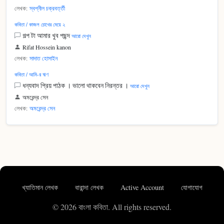
লেখক:
স্বপ্নীল চক্রবর্ত্তী
কবিতা / কাজল চোখের মেয়ে ২
গল্প টা আমার খুব পছন্দ
আরো দেখুন
Rifat Hossein kanon
লেখক:
সাদাত হোসাইন
কবিতা / আমি-র ঋণ
ধন্যবাদ প্রিয় পাঠক । ভালো থাকবেন নিরন্তর ।
আরো দেখুন
অমরেন্দ্র সেন
লেখক:
অমরেন্দ্র সেন
খ্যাতিমান লেখক
বারান্দা লেখক
Active Account
যোগাযোগ
© 2026 বাংলা কবিতা. All rights reserved.