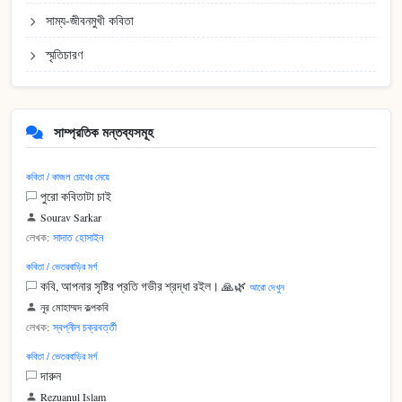
সাম্য-জীবনমুখী কবিতা
স্মৃতিচারণ
সাম্প্রতিক মন্তব্যসমূহ
কবিতা / কাজল চোখের মেয়ে
পুরো কবিতাটা চাই
Sourav Sarkar
লেখক:
সাদাত হোসাইন
কবিতা / ভেতরবাড়ির মর্গ
কবি, আপনার সৃষ্টির প্রতি গভীর শ্রদ্ধা রইল। 🙏🌿
আরো দেখুন
নূর মোহাম্মদ কল্পকবি
লেখক:
স্বপ্নীল চক্রবর্ত্তী
কবিতা / ভেতরবাড়ির মর্গ
দারুন
Rezuanul Islam