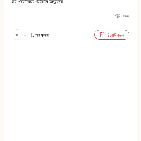
হয় প্রতীক্ষিত পতাকার অভ্যুদয়।
৩৯৯
♥
০
রিপোর্ট করুন
পরে পড়বো