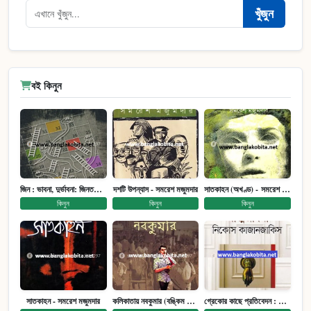
খুঁজুন
বই কিনুন
জিন : ভাবনা, দুর্ভাবনা: জিনতত্ত্ব সমাজ ইতিহাস (পেপারব্যাক)
দশটি উপন্যাস - সমরেশ মজুমদার
সাতকাহন (অখণ্ড) - সমরেশ মজুমদার
কিনুন
কিনুন
কিনুন
সাতকাহন - সমরেশ মজুমদার
কলিকাতায় নবকুমার (বঙ্কিম পুরষ্কারে সম্মানিত)(মানবিক মেগা উপন্যাস)
গ্রেকোর কাছে প্রতিবেদন : আত্মজীবনী