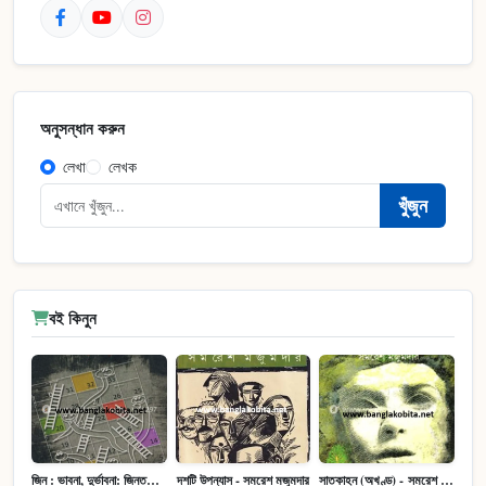
অনুসন্ধান করুন
লেখা
লেখক
খুঁজুন
বই কিনুন
জিন : ভাবনা, দুর্ভাবনা: জিনতত্ত্ব সমাজ ইতিহাস (পেপারব্যাক)
দশটি উপন্যাস - সমরেশ মজুমদার
সাতকাহন (অখণ্ড) - সমরেশ মজুমদার