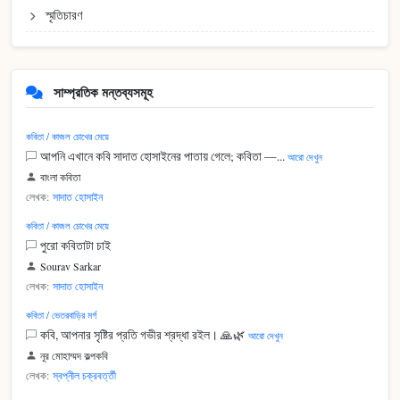
স্মৃতিচারণ
সাম্প্রতিক মন্তব্যসমূহ
কবিতা / কাজল চোখের মেয়ে
আপনি এখানে কবি সাদাত হোসাইনের পাতায় গেলে; কবিতা —...
আরো দেখুন
বাংলা কবিতা
লেখক:
সাদাত হোসাইন
কবিতা / কাজল চোখের মেয়ে
পুরো কবিতাটা চাই
Sourav Sarkar
লেখক:
সাদাত হোসাইন
কবিতা / ভেতরবাড়ির মর্গ
কবি, আপনার সৃষ্টির প্রতি গভীর শ্রদ্ধা রইল। 🙏🌿
আরো দেখুন
নূর মোহাম্মদ কল্পকবি
লেখক:
স্বপ্নীল চক্রবর্ত্তী