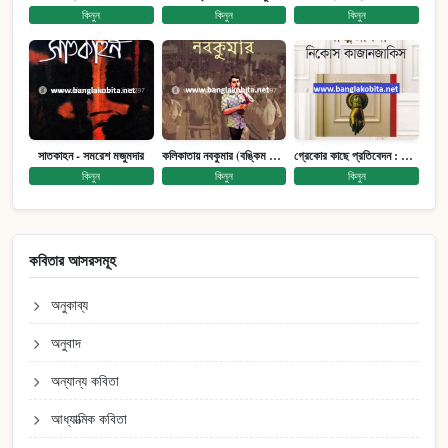
কিনুন
কিনুন
কিনুন
সাতকাহন - সমরেশ মজুমদার
কলিকাতায় নবকুমার (বঙ্কিম পুরষ্কারে সম্মানিত)(মানবিক মেগা উপন্যাস)
গ্রেকোর কাছে প্রতিবেদন : আত্মজীবনী
কিনুন
কিনুন
কিনুন
কবিতার আসরসমূহ
অনুকাব্য
অনুবাদ
অন্যান্য কবিতা
আধ্যাত্মিক কবিতা