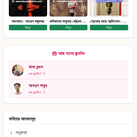
সাতকাহন - সমরেশ মজুমদার
কলিকাতায় নবকুমার (বঙ্কিম পুরষ্কারে সম্মানিত)(মানবিক মেগা উপন্যাস)
গ্রেকোর কাছে প্রতিবেদন : আত্মজীবনী
কিনুন
কিনুন
কিনুন
🎂 আজ যাদের জন্মদিন
মানব মন্ডল
শুভ জন্মদিন! 🎈
আবদুশ শাকুর
শুভ জন্মদিন! 🎈
কবিতার আসরসমূহ
অনুকাব্য