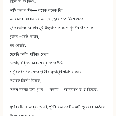
জানো না কি নিশীথ,
আমি অনেক দিন— অনেক অনেক দিন
অন্ধকারের সারাৎসারে অনন্ত মৃত্যুর মতো মিশে থেকে
হঠাৎ ভোরের আলোর মূর্খ উচ্ছ্বাসে নিজেকে পৃথিবীর জীব ব’লে
বুঝতে পেরেছি আবার;
ভয় পেয়েছি,
পেয়েছি অসীম দুর্নিবার বেদনা;
দেখেছি রক্তিম আকাশে সূর্য জেগে উঠে
মানুষিক সৈনিক সেজে পৃথিবীর মুখোমুখি দাঁড়াবার জন্য
আমাকে নির্দেশ দিয়েছে;
আমার সমস্ত হৃদয় ঘৃণায়— বেদনায়— আক্রোশে ভ’রে গিয়েছে;
সূর্যের রৌদ্রে আক্রান্ত এই পৃথিবী যেন কোটি-কোটি শূয়োরের আর্তনাদে
উৎসব শুরু করেছে।