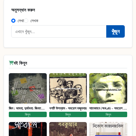
অনুসন্ধান করুন
লেখা
লেখক
খুঁজুন
বই কিনুন
জিন : ভাবনা, দুর্ভাবনা: জিনতত্ত্ব সমাজ ইতিহাস (পেপারব্যাক)
দশটি উপন্যাস - সমরেশ মজুমদার
সাতকাহন (অখণ্ড) - সমরেশ মজুমদার
কিনুন
কিনুন
কিনুন