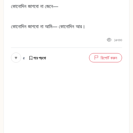
কোনোদিন জাগবো না জেনে—
কোনোদিন জাগবো না আমি— কোনোদিন আর।
১৮৩৩
♥
৫
রিপোর্ট করুন
পরে পড়বো