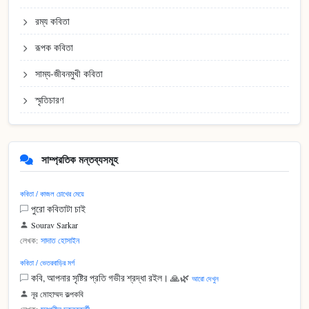
রম্য কবিতা
রূপক কবিতা
সাম্য-জীবনমুখী কবিতা
স্মৃতিচারণ
সাম্প্রতিক মন্তব্যসমূহ
কবিতা / কাজল চোখের মেয়ে
পুরো কবিতাটা চাই
Sourav Sarkar
লেখক:
সাদাত হোসাইন
কবিতা / ভেতরবাড়ির মর্গ
কবি, আপনার সৃষ্টির প্রতি গভীর শ্রদ্ধা রইল। 🙏🌿
আরো দেখুন
নূর মোহাম্মদ কল্পকবি