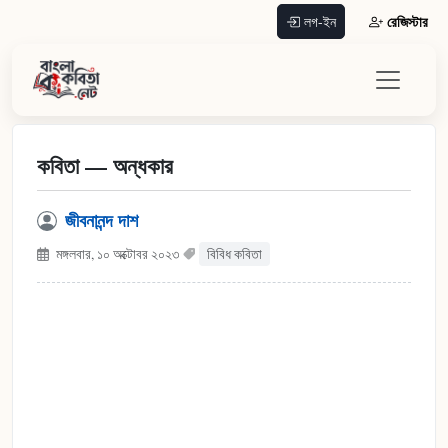
রেজিস্টার
লগ-ইন
কবিতা — অন্ধকার
জীবনানন্দ দাশ
মঙ্গলবার, ১০ অক্টোবর ২০২৩
বিবিধ কবিতা