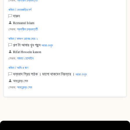
লেখক:
স্বপ্নীল চক্রবর্ত্তী
কবিতা / ভেতরবাড়ির মর্গ
দারুন
Rezuanul Islam
লেখক:
স্বপ্নীল চক্রবর্ত্তী
কবিতা / কাজল চোখের মেয়ে ২
গল্প টা আমার খুব পছন্দ
আরো দেখুন
Rifat Hossein kanon
লেখক:
সাদাত হোসাইন
কবিতা / আমি-র ঋণ
ধন্যবাদ প্রিয় পাঠক । ভালো থাকবেন নিরন্তর ।
আরো দেখুন
অমরেন্দ্র সেন
লেখক:
অমরেন্দ্র সেন