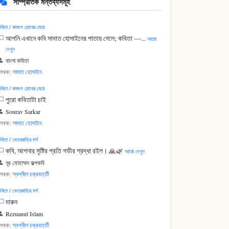
সাম্প্রতিক মন্তব্যসমূহ
বিতা / কাজল চোখের মেয়ে
আপনি এখানে কবি সাদাত হোসাইনের পাতায় গেলে; কবিতা —...
আরো
দেখুন
বাংলা কবিতা
লেখক:
সাদাত হোসাইন
বিতা / কাজল চোখের মেয়ে
পুরো কবিতাটা চাই
Sourav Sarkar
লেখক:
সাদাত হোসাইন
বিতা / ভেতরবাড়ির মর্গ
কবি, আপনার সৃষ্টির প্রতি গভীর শ্রদ্ধা রইল। 🙏🌿
আরো দেখুন
নূর মোহাম্মদ কল্পকবি
লেখক:
স্বপ্নীল চক্রবর্ত্তী
বিতা / ভেতরবাড়ির মর্গ
দারুন
Rezuanul Islam
লেখক:
স্বপ্নীল চক্রবর্ত্তী