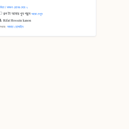
বিতা / কাজল চোখের মেয়ে ২
গল্প টা আমার খুব পছন্দ
আরো দেখুন
Rifat Hossein kanon
লেখক:
সাদাত হোসাইন