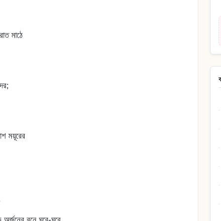
ারাত মাঠে
ের;
।
 ময়ূরের
অর্জুনের বনে ঘুরে-ঘুরে