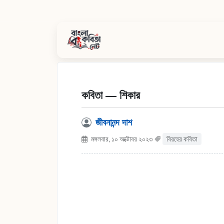
কবিতা — শিকার
জীবনানন্দ দাশ
মঙ্গলবার, ১০ অক্টোবর ২০২৩
বিরহের কবিতা