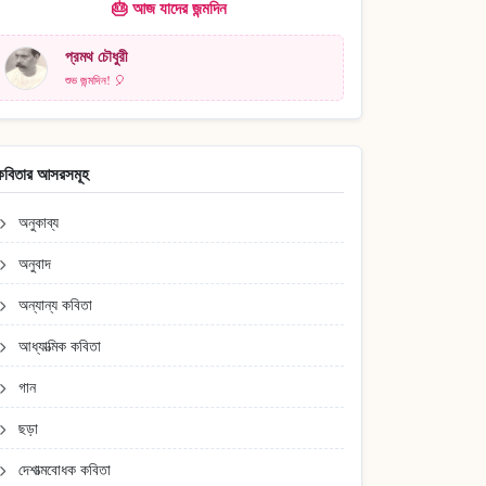
🎂 আজ যাদের জন্মদিন
প্রমথ চৌধুরী
শুভ জন্মদিন! 🎈
কবিতার আসরসমূহ
অনুকাব্য
অনুবাদ
অন্যান্য কবিতা
আধ্যাত্মিক কবিতা
গান
ছড়া
দেশাত্মবোধক কবিতা