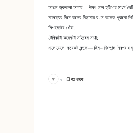
আগুন জ্বললো আবার— উষ্ণ লাল হরিণের মাংস তৈর
নক্ষত্রের নিচে ঘাসের বিছানায় ব’সে অনেক পুরানো শি
সিগারেটের ধোঁয়া;
টেরিকাটা কয়েকটা মহিষের মাথা;
এলোমেলো কয়েকট বন্দুক— হিম– নিঃস্পন্দ নিরপরাধ 
♥
০
পরে পড়বো