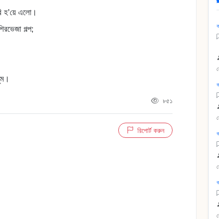
ি হ’য়ে এলো।
ক
শিরভেজা গল্প;
ঘুম।
ক
৮৫১
রিপোর্ট করুন
ক
ক