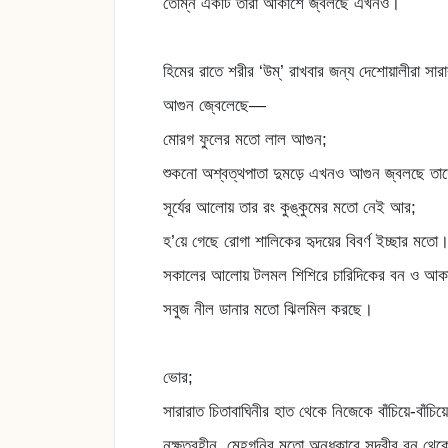
তেম্নি একটি তারা আকাশে জ্বলছে এখনও।
হিমের রাতে শরীর ‘উম্’ রাখবার জন্য দেশোয়ালীরা সার
আগুন জ্বেলেছে—
মোরগ ফুলের মতো লাল আগুন;
শুকনো অশ্বত্থপাতা দুমড়ে এখনও আগুন জ্বলছে তাদ
সূর্যের আলোয় তার রং কুঙ্কুমের মতো নেই আর;
হ’য়ে গেছে রোগা শালিকের হৃদয়ের বিবর্ণ ইচ্ছার মতো
সকালের আলোয় টলমল শিশিরে চারিদিকের বন ও আকাশ
সবুজ নীল ডানার মতো ঝিলমিল করছে।
ভোর;
সারারাত চিতাবাঘিনীর হাত থেকে নিজেকে বাঁচিয়ে-বাঁচিয়ে
নক্ষত্রহীন, মেহগনির মতো অন্ধকারে সুন্দরীর বন থেকে 