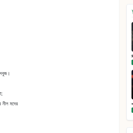
 সবুজ।
ো;
ার নীল মদের