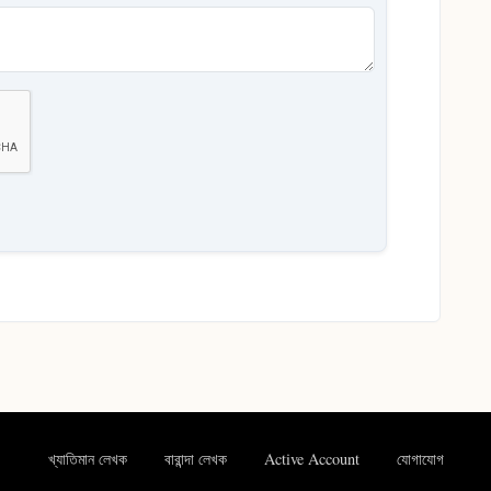
খ্যাতিমান লেখক
বারান্দা লেখক
Active Account
যোগাযোগ