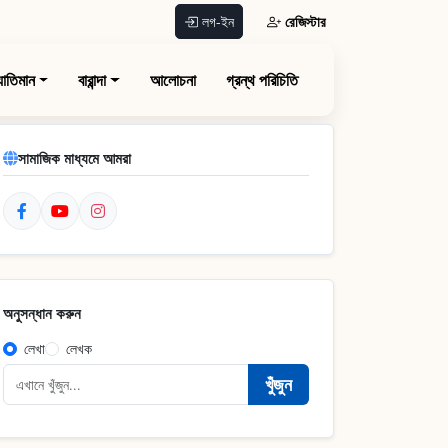
রেজিস্টার
লগ-ইন
যাতিমান
বারান্দা
আলোচনা
গ্রন্থ পরিচিতি
সামাজিক মাধ্যমে আমরা
অনুসন্ধান করুন
লেখা
লেখক
খুঁজুন