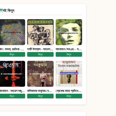
বই কিনুন
জিন : ভাবনা, দুর্ভাবনা: জিনতত্ত্ব সমাজ ইতিহাস (পেপারব্যাক)
দশটি উপন্যাস - সমরেশ মজুমদার
সাতকাহন (অখণ্ড) - সমরেশ মজুমদার
কিনুন
কিনুন
কিনুন
সাতকাহন - সমরেশ মজুমদার
কলিকাতায় নবকুমার (বঙ্কিম পুরষ্কারে সম্মানিত)(মানবিক মেগা উপন্যাস)
গ্রেকোর কাছে প্রতিবেদন : আত্মজীবনী
কিনুন
কিনুন
কিনুন