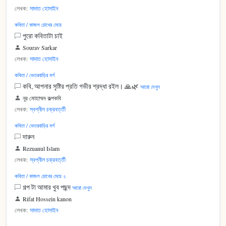
লেখক:
সাদাত হোসাইন
কবিতা / কাজল চোখের মেয়ে
পুরো কবিতাটা চাই
Sourav Sarkar
লেখক:
সাদাত হোসাইন
কবিতা / ভেতরবাড়ির মর্গ
কবি, আপনার সৃষ্টির প্রতি গভীর শ্রদ্ধা রইল। 🙏🌿
আরো দেখুন
নূর মোহাম্মদ কল্পকবি
লেখক:
স্বপ্নীল চক্রবর্ত্তী
কবিতা / ভেতরবাড়ির মর্গ
দারুন
Rezuanul Islam
লেখক:
স্বপ্নীল চক্রবর্ত্তী
কবিতা / কাজল চোখের মেয়ে ২
গল্প টা আমার খুব পছন্দ
আরো দেখুন
Rifat Hossein kanon
লেখক:
সাদাত হোসাইন