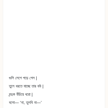
গুলি লেগে পড়ে গেল |
তুলে ধরতে যাচ্ছে তার বউ |
বন্দুক উঁচিয়ে ধরো |
বলো— ‘না, তুলবি না—’