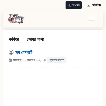
রেজিস্টার
লগ-ইন
কবিতা — সোজা কথা
জয় গোস্বামী
মঙ্গলবার, ১০ অক্টোবর ২০২৩
প্রেমের কবিতা