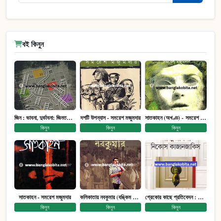
বই কিনুন
জিন : ভাবনা, দুর্ভাবনা: জিনতত্ত্ব সমাজ ইতিহাস (পেপারব্যাক)
দশটি উপন্যাস - সমরেশ মজুমদার
সাতকাহন (অখণ্ড) - সমরেশ মজুমদার
কিনুন
কিনুন
কিনুন
সাতকাহন - সমরেশ মজুমদার
কলিকাতায় নবকুমার (বঙ্কিম পুরষ্কারে সম্মানিত)(মানবিক মেগা উপন্যাস)
গ্রেকোর কাছে প্রতিবেদন : আত্মজীবনী
কিনুন
কিনুন
কিনুন