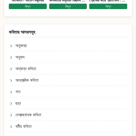
সাতকাহন - সমরেশ মজুমদার
কলিকাতায় নবকুমার (বঙ্কিম পুরষ্কারে সম্মানিত)(মানবিক মেগা উপন্যাস)
গ্রেকোর কাছে প্রতিবেদন : আত্মজীবনী
কিনুন
কিনুন
কিনুন
কবিতার আসরসমূহ
অনুকাব্য
অনুবাদ
অন্যান্য কবিতা
আধ্যাত্মিক কবিতা
গান
ছড়া
দেশাত্মবোধক কবিতা
ধর্মীয় কবিতা