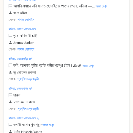
আপনি এখানে কবি সাদাত হোসাইনের পাতায় গেলে; কবিতা —...
আরো দেখুন
বাংলা কবিতা
লেখক:
সাদাত হোসাইন
কবিতা / কাজল চোখের মেয়ে
পুরো কবিতাটা চাই
Sourav Sarkar
লেখক:
সাদাত হোসাইন
কবিতা / ভেতরবাড়ির মর্গ
কবি, আপনার সৃষ্টির প্রতি গভীর শ্রদ্ধা রইল। 🙏🌿
আরো দেখুন
নূর মোহাম্মদ কল্পকবি
লেখক:
স্বপ্নীল চক্রবর্ত্তী
কবিতা / ভেতরবাড়ির মর্গ
দারুন
Rezuanul Islam
লেখক:
স্বপ্নীল চক্রবর্ত্তী
কবিতা / কাজল চোখের মেয়ে ২
গল্প টা আমার খুব পছন্দ
আরো দেখুন
Rifat Hossein kanon