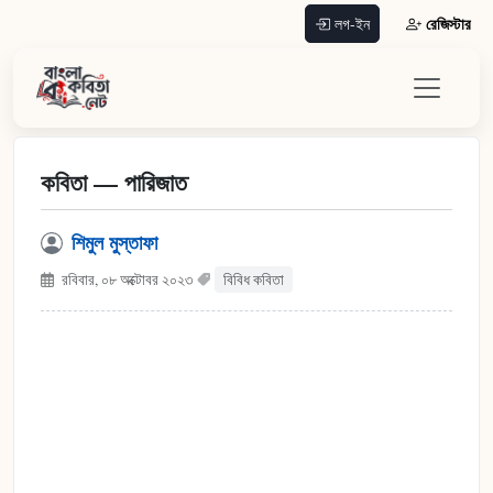
রেজিস্টার
লগ-ইন
কবিতা — পারিজাত
শিমুল মুস্তাফা
রবিবার, ০৮ অক্টোবর ২০২৩
বিবিধ কবিতা