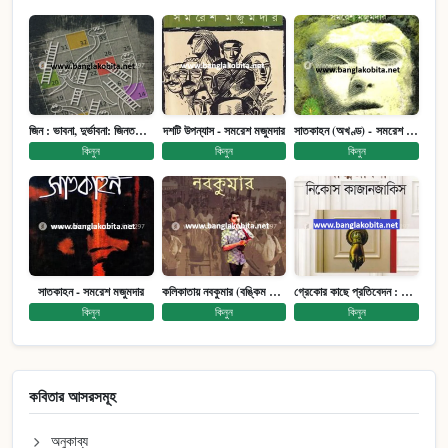
জিন : ভাবনা, দুর্ভাবনা: জিনতত্ত্ব সমাজ ইতিহাস (পেপারব্যাক)
দশটি উপন্যাস - সমরেশ মজুমদার
সাতকাহন (অখণ্ড) - সমরেশ মজুমদার
কিনুন
কিনুন
কিনুন
সাতকাহন - সমরেশ মজুমদার
কলিকাতায় নবকুমার (বঙ্কিম পুরষ্কারে সম্মানিত)(মানবিক মেগা উপন্যাস)
গ্রেকোর কাছে প্রতিবেদন : আত্মজীবনী
কিনুন
কিনুন
কিনুন
কবিতার আসরসমূহ
অনুকাব্য