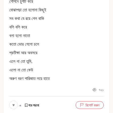
গোপনে চুপটি করে
বোঝাপড়া তো হলোনা কিছুই
সব কথা যে রয়ে গেল বাকি
বলি বলি করে
বলা হলো নাতো
কতো ভোর গেলো চলে
প্রতীক্ষা আর অবসরে
এলে না তো তুমি,
এলো না তো কেউ
অরুণ বরণ পারিজাত লয়ে হাতে
৭২১
♥
০
রিপোর্ট করুন
পরে পড়বো