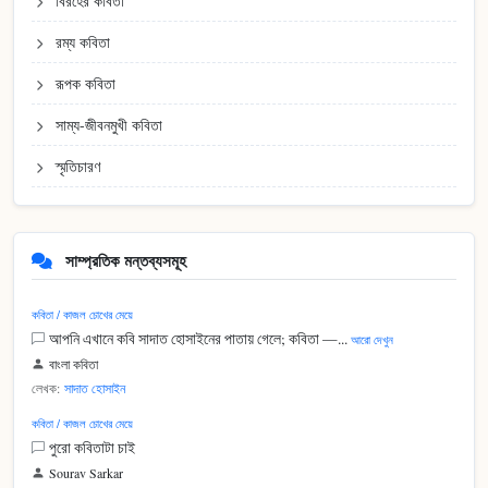
বিরহের কবিতা
রম্য কবিতা
রূপক কবিতা
সাম্য-জীবনমুখী কবিতা
স্মৃতিচারণ
সাম্প্রতিক মন্তব্যসমূহ
কবিতা / কাজল চোখের মেয়ে
আপনি এখানে কবি সাদাত হোসাইনের পাতায় গেলে; কবিতা —...
আরো দেখুন
বাংলা কবিতা
লেখক:
সাদাত হোসাইন
কবিতা / কাজল চোখের মেয়ে
পুরো কবিতাটা চাই
Sourav Sarkar