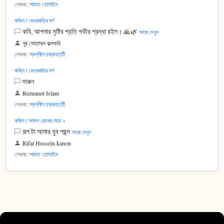
লেখক:
সাদাত হোসাইন
কবিতা / ভেতরবাড়ির মর্গ
কবি, আপনার সৃষ্টির প্রতি গভীর শ্রদ্ধা রইল। 🙏🌿
আরো দেখুন
নূর মোহাম্মদ কল্পকবি
লেখক:
স্বপ্নীল চক্রবর্ত্তী
কবিতা / ভেতরবাড়ির মর্গ
দারুন
Rezuanul Islam
লেখক:
স্বপ্নীল চক্রবর্ত্তী
কবিতা / কাজল চোখের মেয়ে ২
গল্প টা আমার খুব পছন্দ
আরো দেখুন
Rifat Hossein kanon
লেখক:
সাদাত হোসাইন