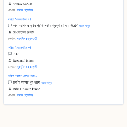
Sourav Sarkar
লেখক:
সাদাত হোসাইন
কবিতা / ভেতরবাড়ির মর্গ
কবি, আপনার সৃষ্টির প্রতি গভীর শ্রদ্ধা রইল। 🙏🌿
আরো দেখুন
নূর মোহাম্মদ কল্পকবি
লেখক:
স্বপ্নীল চক্রবর্ত্তী
কবিতা / ভেতরবাড়ির মর্গ
দারুন
Rezuanul Islam
লেখক:
স্বপ্নীল চক্রবর্ত্তী
কবিতা / কাজল চোখের মেয়ে ২
গল্প টা আমার খুব পছন্দ
আরো দেখুন
Rifat Hossein kanon
লেখক:
সাদাত হোসাইন