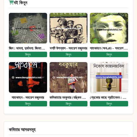
বই কিনুন
জিন : ভাবনা, দুর্ভাবনা: জিনতত্ত্ব সমাজ ইতিহাস (পেপারব্যাক)
দশটি উপন্যাস - সমরেশ মজুমদার
সাতকাহন (অখণ্ড) - সমরেশ মজুমদার
কিনুন
কিনুন
কিনুন
সাতকাহন - সমরেশ মজুমদার
কলিকাতায় নবকুমার (বঙ্কিম পুরষ্কারে সম্মানিত)(মানবিক মেগা উপন্যাস)
গ্রেকোর কাছে প্রতিবেদন : আত্মজীবনী
কিনুন
কিনুন
কিনুন
কবিতার আসরসমূহ