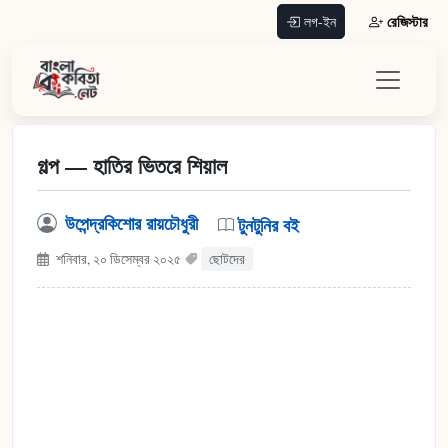
রেজিস্টার
লগ-ইন
গল্প — হাতির ভিতরে শিয়াল
উপেন্দ্রকিশোর রায়চৌধুরী
টুনটুনির বই
শনিবার, ২০ ডিসেম্বর ২০২৫
ছোটদের