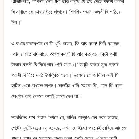
‘রাজামশাই, আপনার সেই মরা হাতি বলছে যে তার পেটে পঞ্চাশ কলসী
ঘি মাখালে সে আবার উঠে দাঁড়াবে। শিগগির পঞ্চাশ কলসী ঘি পাঠিয়ে
দিন।’
এ কথায় রাজামশাই যে কি খুশি হলেন, কি আর বলব! তিনি বললেন,
‘আমার হাতি যদি বাঁচে, পঞ্চাশ কলসী ঘি আর কত বড় একটা কথা!
হাজার কলসী ঘি নিয়ে তার পেটে মাখাও।’ তখুনি হাজার মুটে হাজার
কলসী ঘি নিয়ে মাঠে উপস্থিত করল। দুহাজার লোক মিলে সেই ঘি
হাতির পেটে মাখাতে লাগল। সাতদিন খালি ‘আনো ঘি’, ‘ঢাল ঘি’ ছাড়া
সেখানে আর কোনো কথাই শোনা গেল না।
সাতদিনের পরে শিয়াল দেখলে যে, হাতির চামড়াও ঢের নরম হয়েছে,
পেটের ফুটোও ঢের বড় হয়েছে, এখন সে ইচছা করলেই বেরিয়ে আসতে
পারে। তখন সে সকলকে ডেকে বলল, ‘ভাই সকল, এইবার আমি