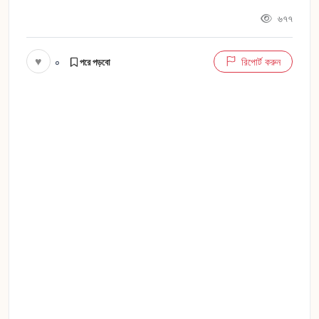
৬৭৭
♥
০
রিপোর্ট করুন
পরে পড়বো