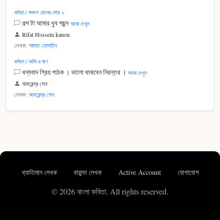
কবিতা / কাজল চোখের মেয়ে ২
গল্প টা আমার খুব পছন্দ
আরো দেখুন
Rifat Hossein kanon
লেখক:
সাদাত হোসাইন
কবিতা / আমি-র ঋণ
ধন্যবাদ প্রিয় পাঠক । ভালো থাকবেন নিরন্তর ।
আরো দেখুন
অমরেন্দ্র সেন
লেখক:
অমরেন্দ্র সেন
খ্যাতিমান লেখক
বারান্দা লেখক
Active Account
যোগাযোগ
© 2026 বাংলা কবিতা. All rights reserved.