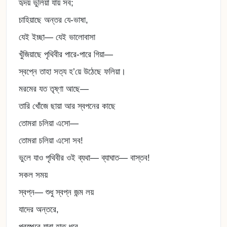
হৃদয় ভুলিয়া যায় সব;
চাহিয়াছে অন্তর যে-ভাষা,
যেই ইচ্ছা— যেই ভালোবাসা
খুঁজিয়াছে পৃথিবীর পারে-পারে গিয়া—
স্বপ্নে তাহা সত্য হ’য়ে উঠেছে ফলিয়া।
মরমের যত তৃষ্ণা আছে—
তারি খোঁজে ছায়া আর স্বপনের কাছে
তোমরা চলিয়া এসো—
তোমরা চলিয়া এসো সব!
ভুলে যাও পৃথিবীর ওই ব্যথা— ব্যাঘাত— বাস্তব!
সকল সময়
স্বপ্ন— শুধু স্বপ্ন জন্ম লয়
যাদের অন্তরে,
পরস্পরে যারা হাত ধরে