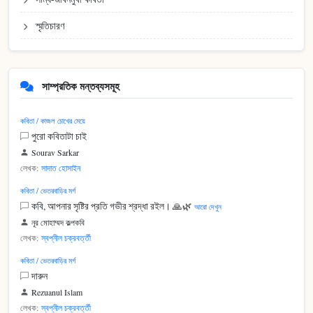
স্মৃতিচারণ
সাম্প্রতিক মন্তব্যসমূহ
কবিতা / কাজল চোখের মেয়ে
পুরো কবিতাটা চাই
Sourav Sarkar
লেখক:
সাদাত হোসাইন
কবিতা / ভেতরবাড়ির মর্গ
কবি, আপনার সৃষ্টির প্রতি গভীর শ্রদ্ধা রইল। 🙏🌿
আরো দেখুন
নূর মোহাম্মদ কল্পকবি
লেখক:
স্বপ্নীল চক্রবর্ত্তী
কবিতা / ভেতরবাড়ির মর্গ
দারুন
Rezuanul Islam
লেখক:
স্বপ্নীল চক্রবর্ত্তী