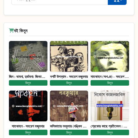
বই কিনুন
জিন : ভাবনা, দুর্ভাবনা: জিনতত্ত্ব সমাজ ইতিহাস (পেপারব্যাক)
দশটি উপন্যাস - সমরেশ মজুমদার
সাতকাহন (অখণ্ড) - সমরেশ মজুমদার
কিনুন
কিনুন
কিনুন
সাতকাহন - সমরেশ মজুমদার
কলিকাতায় নবকুমার (বঙ্কিম পুরষ্কারে সম্মানিত)(মানবিক মেগা উপন্যাস)
গ্রেকোর কাছে প্রতিবেদন : আত্মজীবনী
কিনুন
কিনুন
কিনুন