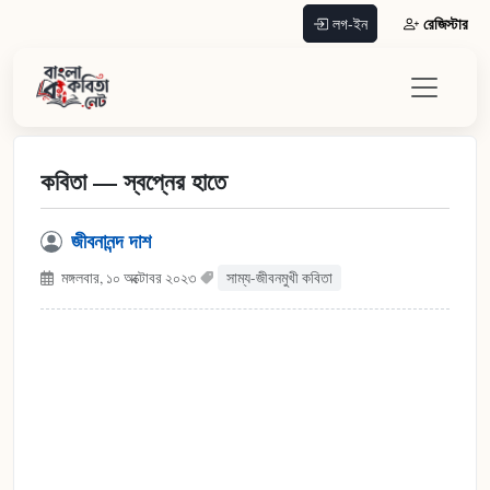
রেজিস্টার
লগ-ইন
কবিতা — স্বপ্নের হাতে
জীবনানন্দ দাশ
মঙ্গলবার, ১০ অক্টোবর ২০২৩
সাম্য-জীবনমুখী কবিতা