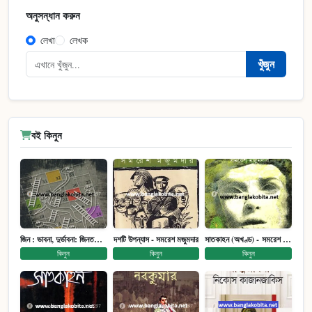
অনুসন্ধান করুন
লেখা
লেখক
খুঁজুন
বই কিনুন
জিন : ভাবনা, দুর্ভাবনা: জিনতত্ত্ব সমাজ ইতিহাস (পেপারব্যাক)
দশটি উপন্যাস - সমরেশ মজুমদার
সাতকাহন (অখণ্ড) - সমরেশ মজুমদার
কিনুন
কিনুন
কিনুন