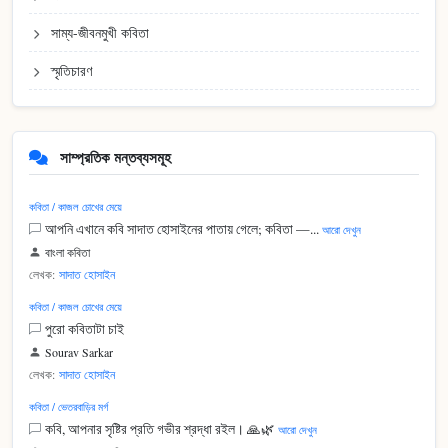
সাম্য-জীবনমুখী কবিতা
স্মৃতিচারণ
সাম্প্রতিক মন্তব্যসমূহ
কবিতা / কাজল চোখের মেয়ে
আপনি এখানে কবি সাদাত হোসাইনের পাতায় গেলে; কবিতা —...
আরো দেখুন
বাংলা কবিতা
লেখক:
সাদাত হোসাইন
কবিতা / কাজল চোখের মেয়ে
পুরো কবিতাটা চাই
Sourav Sarkar
লেখক:
সাদাত হোসাইন
কবিতা / ভেতরবাড়ির মর্গ
কবি, আপনার সৃষ্টির প্রতি গভীর শ্রদ্ধা রইল। 🙏🌿
আরো দেখুন