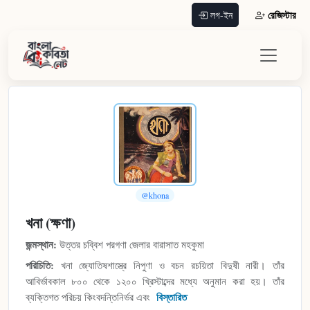
রেজিস্টার
লগ-ইন
@khona
খনা (ক্ষণা)
জন্মস্থান:
উত্তর চব্বিশ পরগণা জেলার বারাসাত মহকুমা
পরিচিতি:
খনা জ্যোতিষশাস্ত্রে নিপুণা ও বচন রচয়িতা বিদুষী নারী। তাঁর
আবির্ভাবকাল ৮০০ থেকে ১২০০ খ্রিস্টাব্দের মধ্যে অনুমান করা হয়। তাঁর
ব্যক্তিগত পরিচয় কিংবদন্তিনির্ভর এবং