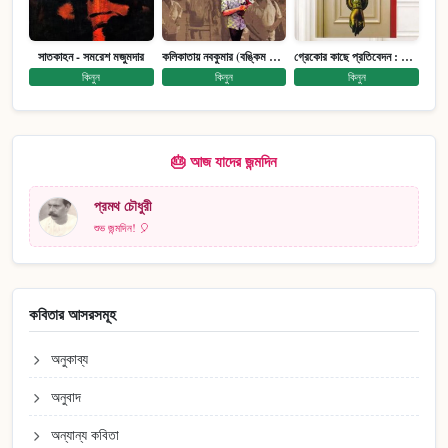
সাতকাহন - সমরেশ মজুমদার
কলিকাতায় নবকুমার (বঙ্কিম পুরষ্কারে সম্মানিত)(মানবিক মেগা উপন্যাস)
গ্রেকোর কাছে প্রতিবেদন : আত্মজীবনী
কিনুন
কিনুন
কিনুন
🎂 আজ যাদের জন্মদিন
প্রমথ চৌধুরী
শুভ জন্মদিন! 🎈
কবিতার আসরসমূহ
অনুকাব্য
অনুবাদ
অন্যান্য কবিতা