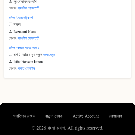
নূর মোহাম্মদ কল্পকবি
লেখক:
স্বপ্নীল চক্রবর্ত্তী
কবিতা / ভেতরবাড়ির মর্গ
দারুন
Rezuanul Islam
লেখক:
স্বপ্নীল চক্রবর্ত্তী
কবিতা / কাজল চোখের মেয়ে ২
গল্প টা আমার খুব পছন্দ
আরো দেখুন
Rifat Hossein kanon
লেখক:
সাদাত হোসাইন
খ্যাতিমান লেখক
বারান্দা লেখক
Active Account
যোগাযোগ
© 2026 বাংলা কবিতা. All rights reserved.