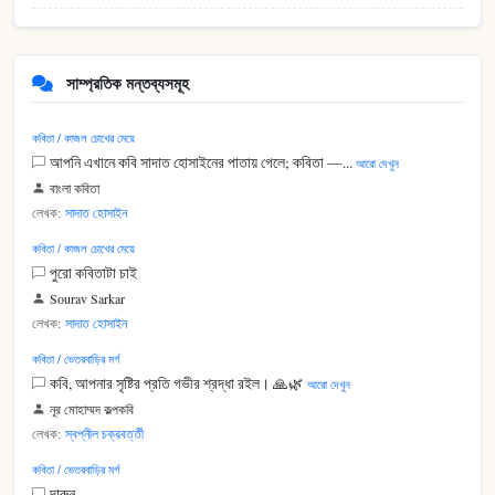
সাম্প্রতিক মন্তব্যসমূহ
কবিতা / কাজল চোখের মেয়ে
আপনি এখানে কবি সাদাত হোসাইনের পাতায় গেলে; কবিতা —...
আরো দেখুন
বাংলা কবিতা
লেখক:
সাদাত হোসাইন
কবিতা / কাজল চোখের মেয়ে
পুরো কবিতাটা চাই
Sourav Sarkar
লেখক:
সাদাত হোসাইন
কবিতা / ভেতরবাড়ির মর্গ
কবি, আপনার সৃষ্টির প্রতি গভীর শ্রদ্ধা রইল। 🙏🌿
আরো দেখুন
নূর মোহাম্মদ কল্পকবি
লেখক:
স্বপ্নীল চক্রবর্ত্তী
কবিতা / ভেতরবাড়ির মর্গ
দারুন