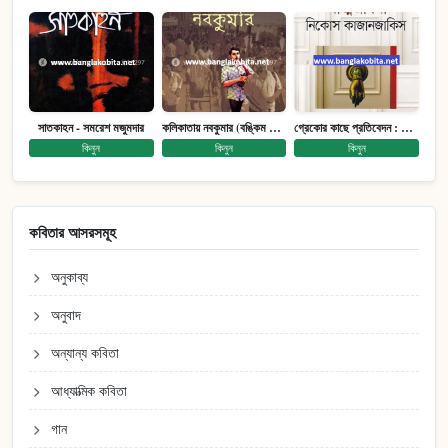
সাতকাহন - সমরেশ মজুমদার
কলিকাতায় নবকুমার (বঙ্কিম পুরষ্কারে সম্মানিত)(মানবিক মেগা উপন্যাস)
গ্রেকোর কাছে প্রতিবেদন : আত্মজীবনী
কিনুন
কিনুন
কিনুন
কবিতার আসরসমূহ
অনুকাব্য
অনুবাদ
অন্যান্য কবিতা
আধ্যাত্মিক কবিতা
গান