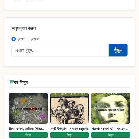
অনুসন্ধান করুন
লেখা
লেখক
খুঁজুন
বই কিনুন
জিন : ভাবনা, দুর্ভাবনা: জিনতত্ত্ব সমাজ ইতিহাস (পেপারব্যাক)
দশটি উপন্যাস - সমরেশ মজুমদার
সাতকাহন (অখণ্ড) - সমরেশ মজুমদার
কিনুন
কিনুন
কিনুন