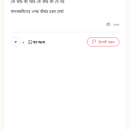
কে কার কী আর কে কার কী যে নয়
মানবজমিনের ওপর ধাঁধার চরম চাষ!
২৮৯
♥
০
রিপোর্ট করুন
পরে পড়বো