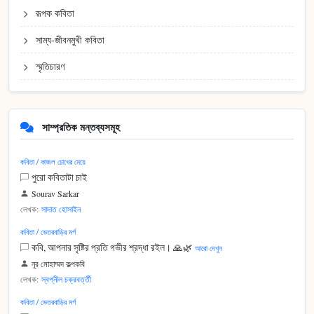
রূপক কবিতা
সাম্য-জীবনমুখী কবিতা
স্মৃতিচারণ
সাম্প্রতিক মন্তব্যসমূহ
কবিতা / কাজল চোখের মেয়ে
পুরো কবিতাটা চাই
Sourav Sarkar
লেখক:
সাদাত হোসাইন
কবিতা / ভেতরবাড়ির মর্গ
কবি, আপনার সৃষ্টির প্রতি গভীর শ্রদ্ধা রইল। 🙏🌿
আরো দেখুন
নূর মোহাম্মদ কল্পকবি
লেখক:
স্বপ্নীল চক্রবর্ত্তী
কবিতা / ভেতরবাড়ির মর্গ