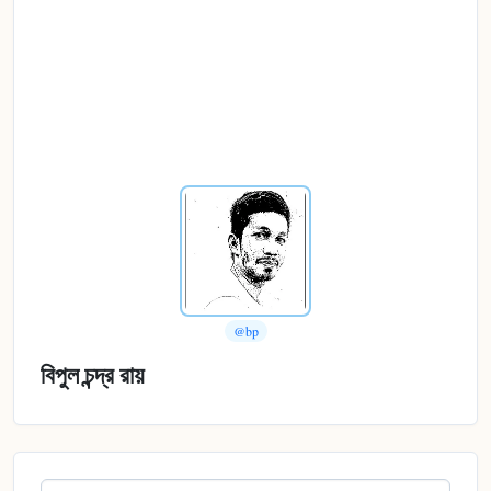
@bp
বিপুল চন্দ্র রায়