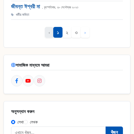
জীবন্ত ঈশ্বরী মা
, বৃহস্পতিবার, ২৮ সেপ্টেম্বর ২০২৩
ধর্মীয় কবিতা
১
‹
২
৩
›
সামাজিক মাধ্যমে আমরা
অনুসন্ধান করুন
লেখা
লেখক
খুঁজুন