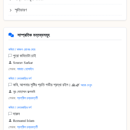
স্মৃতিচারণ
সাম্প্রতিক মন্তব্যসমূহ
কবিতা / কাজল চোখের মেয়ে
পুরো কবিতাটা চাই
Sourav Sarkar
লেখক:
সাদাত হোসাইন
কবিতা / ভেতরবাড়ির মর্গ
কবি, আপনার সৃষ্টির প্রতি গভীর শ্রদ্ধা রইল। 🙏🌿
আরো দেখুন
নূর মোহাম্মদ কল্পকবি
লেখক:
স্বপ্নীল চক্রবর্ত্তী
কবিতা / ভেতরবাড়ির মর্গ
দারুন
Rezuanul Islam
লেখক:
স্বপ্নীল চক্রবর্ত্তী