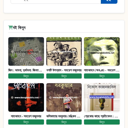
বই কিনুন
জিন : ভাবনা, দুর্ভাবনা: জিনতত্ত্ব সমাজ ইতিহাস (পেপারব্যাক)
দশটি উপন্যাস - সমরেশ মজুমদার
সাতকাহন (অখণ্ড) - সমরেশ মজুমদার
কিনুন
কিনুন
কিনুন
সাতকাহন - সমরেশ মজুমদার
কলিকাতায় নবকুমার (বঙ্কিম পুরষ্কারে সম্মানিত)(মানবিক মেগা উপন্যাস)
গ্রেকোর কাছে প্রতিবেদন : আত্মজীবনী
কিনুন
কিনুন
কিনুন